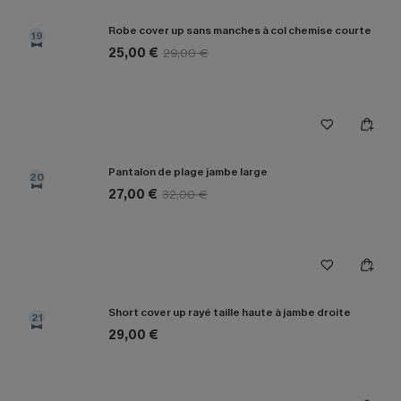
Robe cover up sans manches à col chemise courte
19
25,00 €
29,00 €
Pantalon de plage jambe large
20
27,00 €
32,00 €
Short cover up rayé taille haute à jambe droite
21
29,00 €