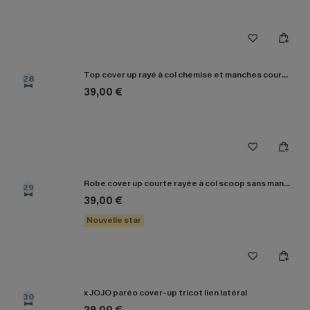
Top cover up rayé à col chemise et manches courtes
28
39,00 €
Robe cover up courte rayée à col scoop sans manches
29
39,00 €
Nouvelle star
x JOJO paréo cover-up tricot lien latéral
30