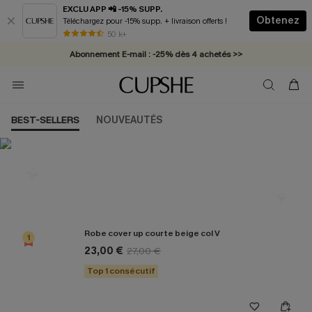
EXCLU APP 📲 -15% SUPP.
Obtenez
Téléchargez pour -15% supp. + livraison offerts !
* Livraison éclair 2-3 jours ouvrés >>
50 k+
Abonnement E-mail : -25% dès 4 achetés >>
BEST-SELLERS
NOUVEAUTÉS
Les plus populaires en Cover up
Robe cover up courte beige col V
1
23,00 €
27,00 €
Top 1 consécutif