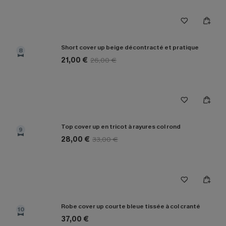
Short cover up beige décontracté et pratique
8
21,00 €
26,00 €
Top cover up en tricot à rayures col rond
9
28,00 €
33,00 €
Robe cover up courte bleue tissée à col cranté
10
37,00 €