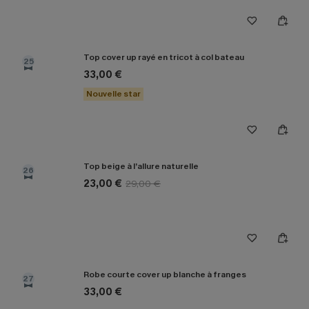
Top cover up rayé en tricot à col bateau
25
33,00 €
Nouvelle star
Top beige à l’allure naturelle
26
23,00 €
29,00 €
Robe courte cover up blanche à franges
27
33,00 €