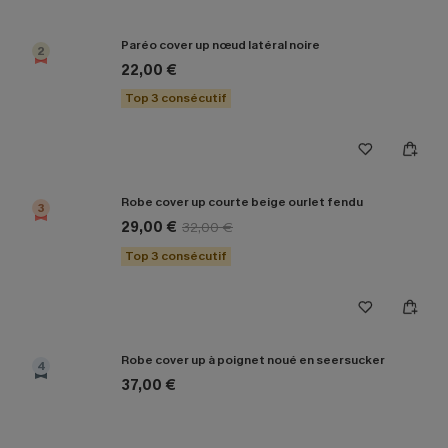
Paréo cover up nœud latéral noire
2
22,00 €
Top 3 consécutif
Robe cover up courte beige ourlet fendu
3
29,00 €
32,00 €
Top 3 consécutif
Robe cover up à poignet noué en seersucker
4
37,00 €