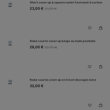
Short cover up à rayures ourlet festonné à cordon
16
23,00 €
27,00 €
Robe courte cover up beige au style poolside
17
26,00 €
32,00 €
Robe courte cover up en tricot découpé noire
18
32,00 €