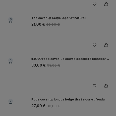
Top cover up beige léger et naturel
5
21,00 €
26,00 €
x JOJO robe cover-up courte décolleté plongeant manches longues
6
33,00 €
39,00 €
Robe cover up longue beige tissée ourlet fendu
7
27,00 €
30,00 €