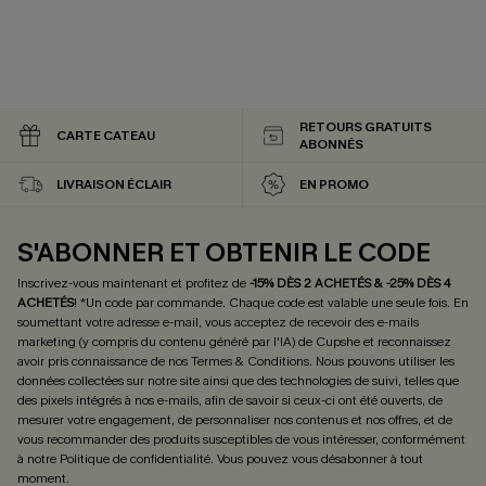
RETOURS GRATUITS
CARTE CATEAU
ABONNÉS
LIVRAISON ÉCLAIR
EN PROMO
S'ABONNER ET OBTENIR LE CODE
Inscrivez-vous maintenant et profitez de
-15% DÈS 2 ACHETÉS & -25% DÈS 4
ACHETÉS
! *Un code par commande. Chaque code est valable une seule fois.
En
soumettant votre adresse e-mail, vous acceptez de recevoir des e-mails
marketing (y compris du contenu généré par l'IA) de Cupshe et reconnaissez
avoir pris connaissance de nos
Termes & Conditions
. Nous pouvons utiliser les
données collectées sur notre site ainsi que des technologies de suivi, telles que
des pixels intégrés à nos e-mails, afin de savoir si ceux-ci ont été ouverts, de
mesurer votre engagement, de personnaliser nos contenus et nos offres, et de
vous recommander des produits susceptibles de vous intéresser, conformément
à notre
Politique de confidentialité
. Vous pouvez vous désabonner à tout
moment.