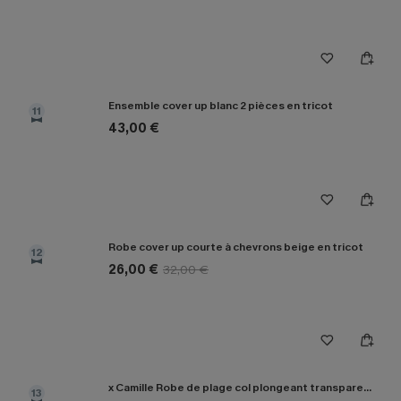
Ensemble cover up blanc 2 pièces en tricot
11
43,00 €
Robe cover up courte à chevrons beige en tricot
12
26,00 €
32,00 €
x Camille Robe de plage col plongeant transparente
13