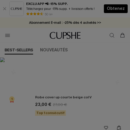
EXCLU APP 📲 -15% SUPP.
Obtenez
Téléchargez pour -15% supp. + livraison offerts !
* Livraison éclair 2-3 jours ouvrés >>
50 k+
Abonnement E-mail : -25% dès 4 achetés >>
BEST-SELLERS
NOUVEAUTÉS
Les plus populaires en Cover up
Robe cover up courte beige col V
1
23,00 €
27,00 €
Top 1 consécutif