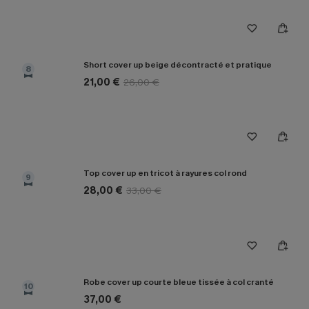
Short cover up beige décontracté et pratique
8
21,00 €
26,00 €
Top cover up en tricot à rayures col rond
9
28,00 €
33,00 €
Robe cover up courte bleue tissée à col cranté
10
37,00 €