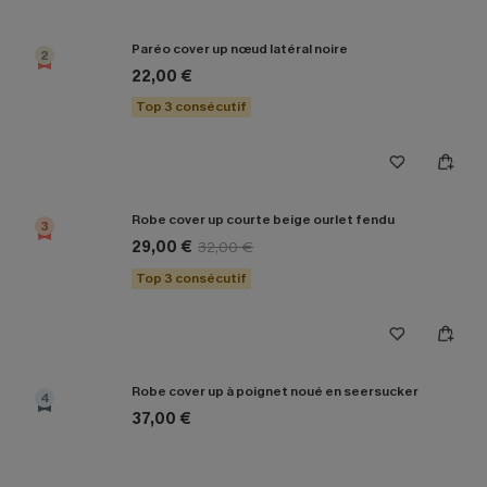
Paréo cover up nœud latéral noire
2
22,00 €
Top 3 consécutif
Robe cover up courte beige ourlet fendu
3
29,00 €
32,00 €
Top 3 consécutif
Robe cover up à poignet noué en seersucker
4
37,00 €