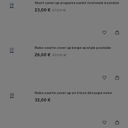
Short cover up à rayures ourlet festonné à cordon
16
23,00 €
27,00 €
Robe courte cover up beige au style poolside
17
26,00 €
32,00 €
Robe courte cover up en tricot découpé noire
18
32,00 €