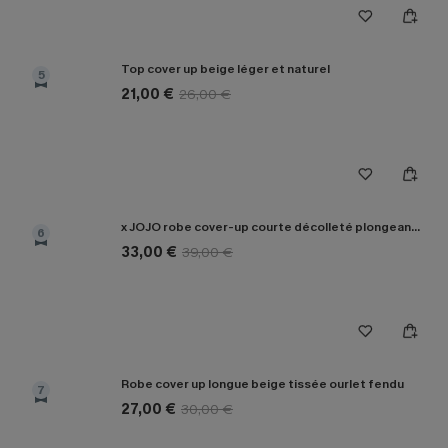
Top cover up beige léger et naturel
5
21,00 €
26,00 €
x JOJO robe cover-up courte décolleté plongeant manches longues
6
33,00 €
39,00 €
Robe cover up longue beige tissée ourlet fendu
7
27,00 €
30,00 €