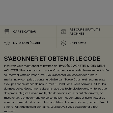
RETOURS GRATUITS
CARTE CATEAU
ABONNÉS
LIVRAISON ÉCLAIR
EN PROMO
S'ABONNER ET OBTENIR LE CODE
Inscrivez-vous maintenant et profitez de
-15% DÈS 2 ACHETÉS & -25% DÈS 4
ACHETÉS
! *Un code par commande. Chaque code est valable une seule fois.
En
soumettant votre adresse e-mail, vous acceptez de recevoir des e-mails
marketing (y compris du contenu généré par l'IA) de Cupshe et reconnaissez
avoir pris connaissance de nos
Termes & Conditions
. Nous pouvons utiliser les
données collectées sur notre site ainsi que des technologies de suivi, telles que
des pixels intégrés à nos e-mails, afin de savoir si ceux-ci ont été ouverts, de
mesurer votre engagement, de personnaliser nos contenus et nos offres, et de
vous recommander des produits susceptibles de vous intéresser, conformément
à notre
Politique de confidentialité
. Vous pouvez vous désabonner à tout
moment.