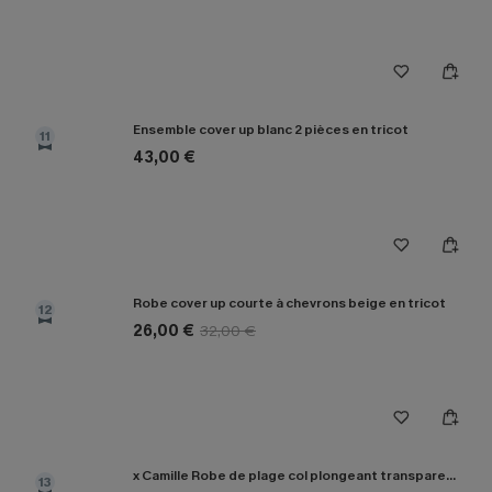
Ensemble cover up blanc 2 pièces en tricot
11
43,00 €
Robe cover up courte à chevrons beige en tricot
12
26,00 €
32,00 €
x Camille Robe de plage col plongeant transparente
13