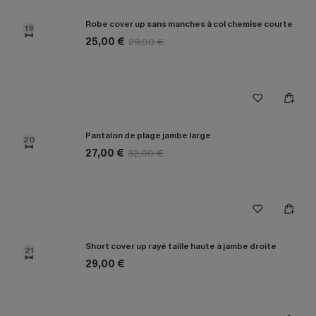
Robe cover up sans manches à col chemise courte
19
25,00 €
29,00 €
Pantalon de plage jambe large
20
27,00 €
32,00 €
Short cover up rayé taille haute à jambe droite
21
29,00 €