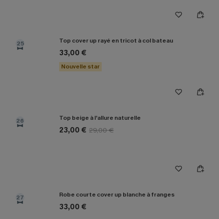
Top cover up rayé en tricot à col bateau
25
33,00 €
Nouvelle star
Top beige à l’allure naturelle
26
23,00 €
29,00 €
Robe courte cover up blanche à franges
27
33,00 €