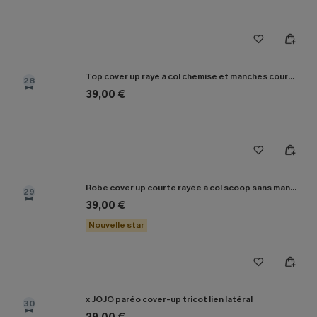
Top cover up rayé à col chemise et manches courtes
28
39,00 €
Robe cover up courte rayée à col scoop sans manches
29
39,00 €
Nouvelle star
x JOJO paréo cover-up tricot lien latéral
30