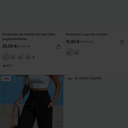
Ensemble de maillot de bain bleu
Pantalon à rayures cordon
larges bretelles
31,00 €
36,00 €
35,00 €
39,00 €
+1
🔥HOT
-15%
-16%