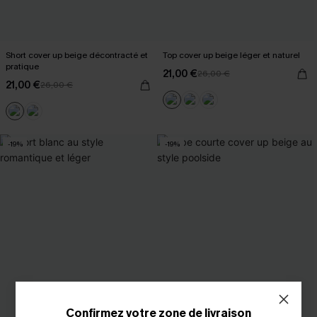
Short cover up beige décontracté et
Top cover up beige léger et naturel
pratique
21,00 €
26,00 €
21,00 €
26,00 €
-19%
-19%
Confirmez votre zone de livraison