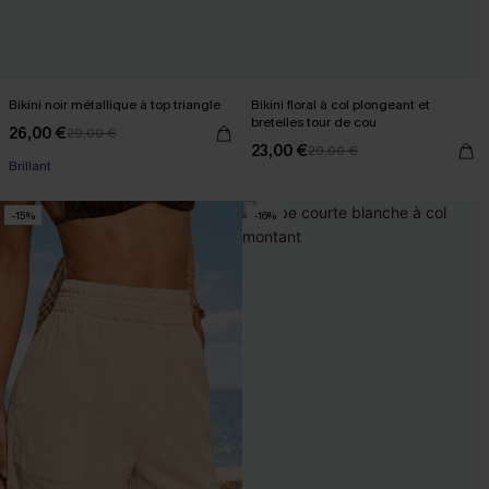
Bikini noir métallique à top triangle
Bikini floral à col plongeant et
bretelles tour de cou
26,00 €
29,00 €
23,00 €
29,00 €
Brillant
-15%
-16%