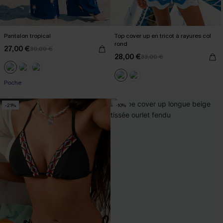
Pantalon tropical
Top cover up en tricot à rayures col
rond
27,00 €
30,00 €
28,00 €
33,00 €
Poche
-21%
-10%