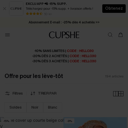
EXCLU APP 📲 -15% SUPP.
Obtenez
Téléchargez pour -15% supp. + livraison offerts !
Abonnement E-mail : -25% dès 4 achetés >>
50 k+
* Livraison éclair 2-3 jours ouvrés >>
-10% SANS LIMITES |
CODE : HELLO30
-20% DÈS 2 ACHETÉS |
CODE : HELLO30
-30% DÈS 3 ACHETÉS |
CODE : HELLO30
Offre pour les lève-tôt
194
articles
Filtres
TRIER PAR
Soldes
Noir
Blanc
-15%
-9%