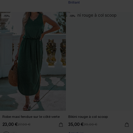
Brillant
-15%
-10%
Robe maxi fendue sur le côté verte
Bikini rouge à col scoop
23,00 €
35,00 €
27,00 €
39,00 €