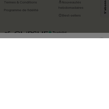
Termes & Conditions
🔝Nouveautés
savoir si ceux-ci ont été ouverts, de mesurer votre engagement, de
personnaliser nos contenus et nos offres, et de vous recommander des
hebdomadaires
Programme de fidélité
produits susceptibles de vous intéresser, conformément à notre
Politique de
confidentialité
. Vous pouvez vous désabonner à tout moment.
😍Best-sellers
S'ABONNER
4.3
TÉLÉCHARGEZ L’APP CUPSHE
SUIVEZ-NOUS