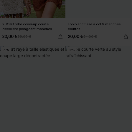
x JOJO robe cover-up courte
Top blanc tissé à col V manches
décolleté plongeant manches
courtes
longues
33,00 €
20,00 €
39,00 €
24,00 €
-17%
-15%