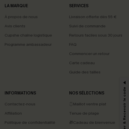
LA MARQUE
SERVICES
À propos de nous
Livraison offerte dès 55 €
Avis clients
Suivi de commande
Cupshe chaîne logistique
Retours faciles sous 30 jours
Programme ambassadeur
FAQ
Commencer un retour
Carte cadeau
PROFITEZ DE -15%
Guide des tailles
-15% dès 2 Achetés par E-mail
*Un code par commande, valable une seule fois.
S'abonner & Recevoir le code
INFORMATIONS
NOS SÉLECTIONS
Contactez-nous
🩱Maillot ventre plat
En soumettant votre adresse e-mail, vous acceptez de recevoir des e-mails
Affiliation
Tenue de plage
marketing (y compris du contenu généré par l'IA) de Cupshe et
reconnaissez avoir pris connaissance de nos
Termes & Conditions
. Nous
Politique de confidentialité
🎁Cadeau de bienvenue
pouvons utiliser les données collectées sur notre site ainsi que des
technologies de suivi, telles que des pixels intégrés à nos e-mails, afin de