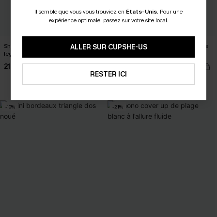
Il semble que vous vous trouviez en
États-Unis
.
Pour une
expérience optimale, passez sur votre site local.
Short blanc au style romantique et
Robe courte cover up beige au style
ALLER SUR CUPSHE-US
léger
poolside
21,00 €
26,00 €
26,00 €
32,00 €
RESTER ICI
-10%
-21%