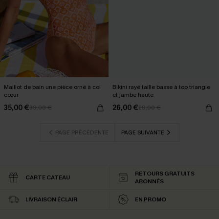
Maillot de bain une pièce orné à col
Bikini rayé taille basse à top triangle
cœur
et jambe haute
35,00 €
26,00 €
39,00 €
29,00 €
PAGE PRÉCÉDENTE
PAGE SUIVANTE
RETOURS GRATUITS
CARTE CATEAU
ABONNÉS
LIVRAISON ÉCLAIR
EN PROMO