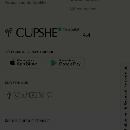
Programme de fidélité
😍Best-sellers
4.4
PROFITEZ DE -15%
TÉLÉCHARGEZ L’APP CUPSHE
-15% dès 2 Achetés par E-mail
*Un code par commande, valable une seule fois.
S'abonner & Recevoir le code
SUIVEZ-NOUS
En soumettant votre adresse e-mail, vous acceptez de recevoir des e-mails
marketing (y compris du contenu généré par l'IA) de Cupshe et
reconnaissez avoir pris connaissance de nos
Termes & Conditions
. Nous
pouvons utiliser les données collectées sur notre site ainsi que des
technologies de suivi, telles que des pixels intégrés à nos e-mails, afin de
savoir si ceux-ci ont été ouverts, de mesurer votre engagement, de
©2026 CUPSHE FRANCE
personnaliser nos contenus et nos offres, et de vous recommander des
produits susceptibles de vous intéresser, conformément à notre
Politique de