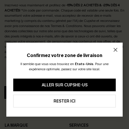
Inscrivez-vous maintenant et profitez de
-15% DÈS 2 ACHETÉS & -25% DÈS 4
ACHETÉS
! *Un code par commande. Chaque code est valable une seule fois.
En
soumettant votre adresse e-mail, vous acceptez de recevoir des e-mails
marketing (y compris du contenu généré par l'IA) de Cupshe et reconnaissez
avoir pris connaissance de nos
Termes & Conditions
. Nous pouvons utiliser les
données collectées sur notre site ainsi que des technologies de suivi, telles que
des pixels intégrés à nos e-mails, afin de savoir si ceux-ci ont été ouverts, de
mesurer votre engagement, de personnaliser nos contenus et nos offres, et de
vous recommander des produits susceptibles de vous intéresser, conformément
à notre
Politique de confidentialité
. Vous pouvez vous désabonner à tout
Confirmez votre zone de livraison
moment.
Il semble que vous vous trouviez en
États-Unis
.
Pour une
expérience optimale, passez sur votre site local.
ALLER SUR CUPSHE-US
S'ABONNER
RESTER ICI
LA MARQUE
SERVICES