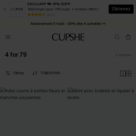
EXCLU APP 📲 -15% SUPP.
Obtenez
Téléchargez pour -15% supp. + livraison offerts !
* Livraison éclair 2-3 jours ouvrés >>
50 k+
Abonnement E-mail : -25% dès 4 achetés >>
4 for 79
2
articles
Filtres
TRIER PAR