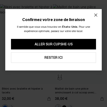
Confirmez votre zone de livraison
Il semble que vous vous trouviez en
États-Unis
.
Pour une
expérience optimale, passez sur votre site local.
ALLER SUR CUPSHE-US
RESTER ICI
Bikini avec bralette et hipster à
Maillot de bain une pièce
lacets
amincissant à col scoop avec
armatures
32,00 €
38,00 €