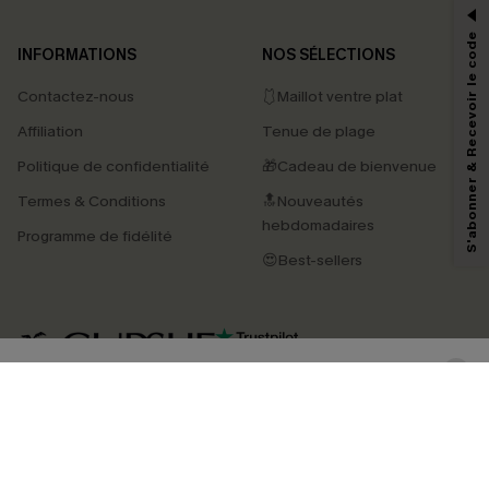
*Un code par commande, valable une seule fois.
S'abonner & Recevoir le code
INFORMATIONS
NOS SÉLECTIONS
Contactez-nous
🩱Maillot ventre plat
En soumettant votre adresse e-mail, vous acceptez de recevoir des e-mails
Affiliation
Tenue de plage
marketing (y compris du contenu généré par l'IA) de Cupshe et
reconnaissez avoir pris connaissance de nos
Termes & Conditions
. Nous
Politique de confidentialité
🎁Cadeau de bienvenue
pouvons utiliser les données collectées sur notre site ainsi que des
technologies de suivi, telles que des pixels intégrés à nos e-mails, afin de
Termes & Conditions
🔝Nouveautés
savoir si ceux-ci ont été ouverts, de mesurer votre engagement, de
personnaliser nos contenus et nos offres, et de vous recommander des
hebdomadaires
Programme de fidélité
produits susceptibles de vous intéresser, conformément à notre
Politique de
confidentialité
. Vous pouvez vous désabonner à tout moment.
😍Best-sellers
S'ABONNER
4.3
TÉLÉCHARGEZ L’APP CUPSHE