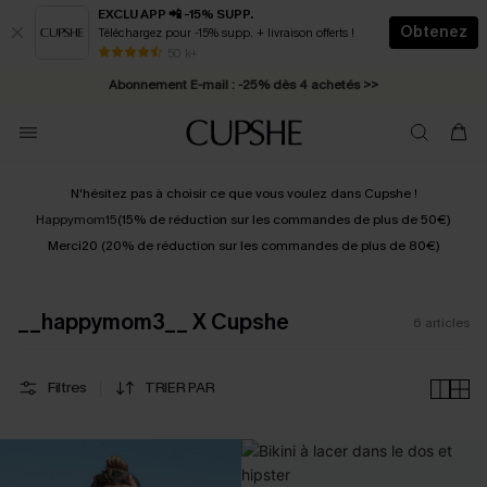
EXCLU APP 📲 -15% SUPP.
Obtenez
Téléchargez pour -15% supp. + livraison offerts !
* Livraison éclair 2-3 jours ouvrés >>
50 k+
Abonnement E-mail : -25% dès 4 achetés >>
N'hésitez pas à choisir ce que vous voulez dans Cupshe !
Happymom15
(15% de réduction sur les commandes de plus de 50€)
Merci20 (20% de réduction sur les commandes de plus de 80€)
__happymom3__ X Cupshe
6
articles
Filtres
TRIER PAR