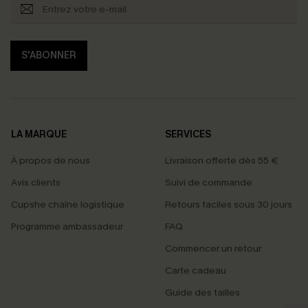
S'ABONNER
LA MARQUE
SERVICES
À propos de nous
Livraison offerte dès 55 €
Avis clients
Suivi de commande
Cupshe chaîne logistique
Retours faciles sous 30 jours
Programme ambassadeur
FAQ
Commencer un retour
Carte cadeau
PROFITEZ DE -15%
Guide des tailles
-15% dès 2 Achetés par E-mail