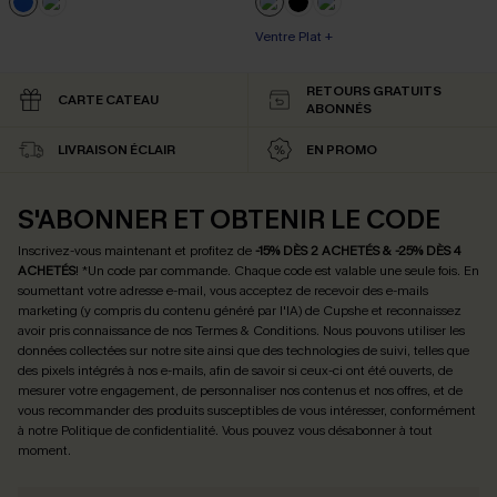
Ventre Plat +
RETOURS GRATUITS
CARTE CATEAU
ABONNÉS
LIVRAISON ÉCLAIR
EN PROMO
S'ABONNER ET OBTENIR LE CODE
Inscrivez-vous maintenant et profitez de
-15% DÈS 2 ACHETÉS & -25% DÈS 4
ACHETÉS
! *Un code par commande. Chaque code est valable une seule fois.
En
soumettant votre adresse e-mail, vous acceptez de recevoir des e-mails
marketing (y compris du contenu généré par l'IA) de Cupshe et reconnaissez
avoir pris connaissance de nos
Termes & Conditions
. Nous pouvons utiliser les
données collectées sur notre site ainsi que des technologies de suivi, telles que
des pixels intégrés à nos e-mails, afin de savoir si ceux-ci ont été ouverts, de
mesurer votre engagement, de personnaliser nos contenus et nos offres, et de
vous recommander des produits susceptibles de vous intéresser, conformément
à notre
Politique de confidentialité
. Vous pouvez vous désabonner à tout
moment.