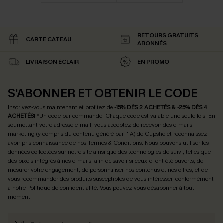
RETOURS GRATUITS
CARTE CATEAU
ABONNÉS
LIVRAISON ÉCLAIR
EN PROMO
S'ABONNER ET OBTENIR LE CODE
Inscrivez-vous maintenant et profitez de
-15% DÈS 2 ACHETÉS & -25% DÈS 4
ACHETÉS
! *Un code par commande. Chaque code est valable une seule fois.
En
soumettant votre adresse e-mail, vous acceptez de recevoir des e-mails
marketing (y compris du contenu généré par l'IA) de Cupshe et reconnaissez
avoir pris connaissance de nos
Termes & Conditions
. Nous pouvons utiliser les
données collectées sur notre site ainsi que des technologies de suivi, telles que
des pixels intégrés à nos e-mails, afin de savoir si ceux-ci ont été ouverts, de
mesurer votre engagement, de personnaliser nos contenus et nos offres, et de
vous recommander des produits susceptibles de vous intéresser, conformément
à notre
Politique de confidentialité
. Vous pouvez vous désabonner à tout
moment.