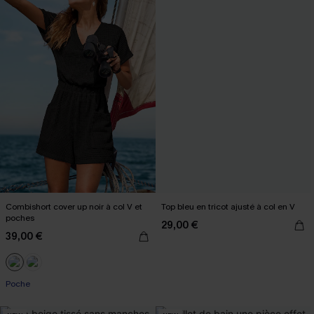
Combishort cover up noir à col V et
Top bleu en tricot ajusté à col en V
poches
29,00 €
39,00 €
Poche