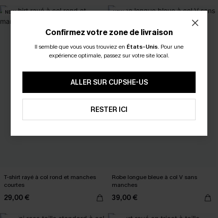
NEW
NEW
Confirmez votre zone de livraison
Il semble que vous vous trouviez en
États-Unis
.
Pour une
expérience optimale, passez sur votre site local.
ALLER SUR CUPSHE-US
RESTER ICI
T-shirt rayé à col rond et manches
Robe longue bleue à col V sans
courtes
manches
29,00 €
39,00 €