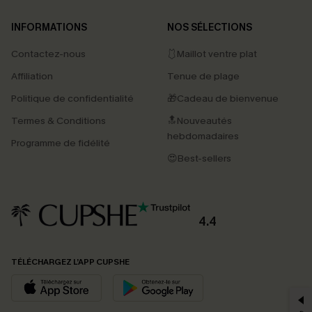
INFORMATIONS
NOS SÉLECTIONS
Contactez-nous
🩱Maillot ventre plat
Affiliation
Tenue de plage
Politique de confidentialité
🎁Cadeau de bienvenue
Termes & Conditions
🔝Nouveautés
hebdomadaires
Programme de fidélité
😍Best-sellers
4.4
PROFITEZ DE -15%
TÉLÉCHARGEZ L’APP CUPSHE
-15% dès 2 Achetés par E-mail
*Un code par commande, valable une seule fois.