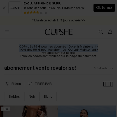
EXCLU APP 📲 -15% SUPP.
Obtenez
Téléchargez pour -15% supp. + livraison offerts !
Abonnement E-mail : -25% dès 4 achetés >>
50 k+
* Livraison éclair 2-3 jours ouvrés >>
-20% dès 79 € pour les abonnés |
Obtenir Maintenant>
-10% dès 59 € pour les abonnés |
Obtenir Maintenant>
*Valable sur tout le site.
Tous les codes sont visibles sur la page de paiement.
abonnement vente revalorisé!
1654
articles
Filtres
TRIER PAR
Soldes
Noir
Blanc
NEW