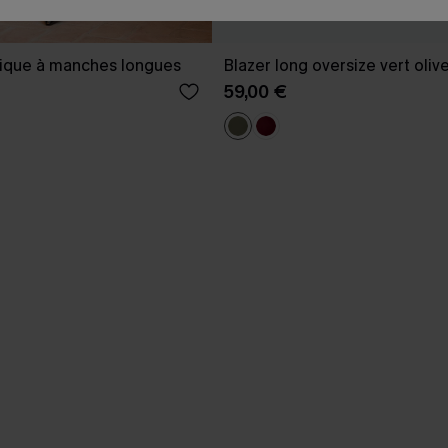
ique à manches longues
Blazer long oversize vert oliv
59,00 €