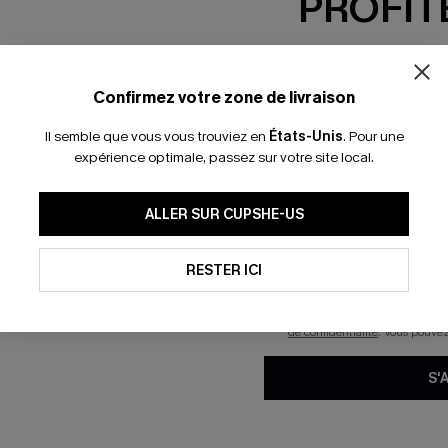
PROFITE
-15% dès 2 A
*Un code par command
Confirmez votre zone de livraison
Il semble que vous vous trouviez en
États-Unis
.
Pour une
expérience optimale, passez sur votre site local.
En soumettant votre adresse e-
ALLER SUR CUPSHE-US
mails marketing (y compris du
reconnaissez avoir pris conna
pouvons utiliser les données co
technologies de suivi, telles qu
RESTER ICI
savoir si ceux-ci ont été ouve
personnaliser nos contenus et 
produits susceptibles de vous 
de confidentialité
. Vous pouve
S'