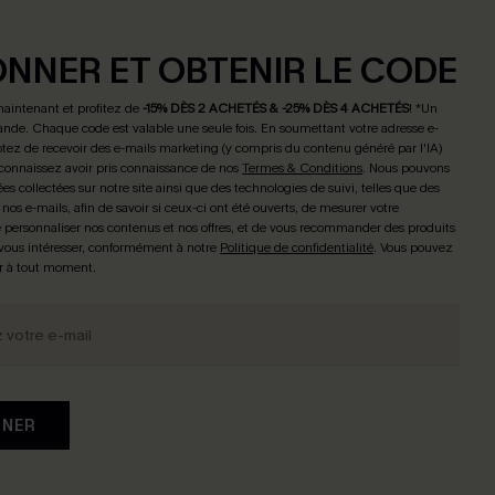
ONNER ET OBTENIR LE CODE
maintenant et profitez de
-15% DÈS 2 ACHETÉS & -25% DÈS 4 ACHETÉS
! *Un
de. Chaque code est valable une seule fois.
En soumettant votre adresse e-
tez de recevoir des e-mails marketing (y compris du contenu généré par l'IA)
connaissez avoir pris connaissance de nos
Termes & Conditions
. Nous pouvons
ées collectées sur notre site ainsi que des technologies de suivi, telles que des
 nos e-mails, afin de savoir si ceux-ci ont été ouverts, de mesurer votre
personnaliser nos contenus et nos offres, et de vous recommander des produits
 vous intéresser, conformément à notre
Politique de confidentialité
. Vous pouvez
r à tout moment.
NNER