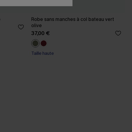
e
Robe sans manches à col bateau vert
olive
37,00 €
Taille haute