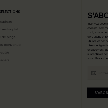
SÉLECTIONS
S'AB
 cadeau
Inscrivez-vous 
code par comman
t ventre plat
mail, vous accep
 de plage
de Cupshe et re
utiliser les donn
au bienvenue
pixels intégrés à
engagement, de 
eautés
susceptibles de
vous désabonne
ellers
S'ABO