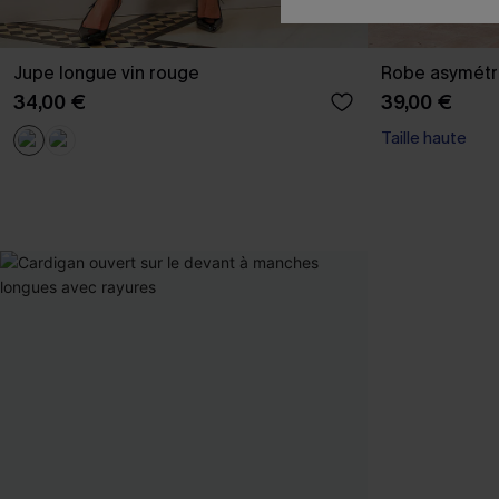
Jupe longue vin rouge
Robe asymétr
34,00 €
39,00 €
Taille haute