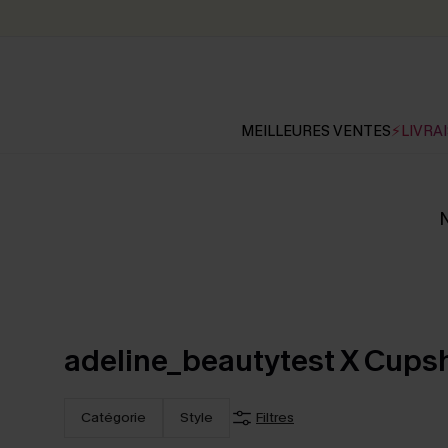
MEILLEURES VENTES
⚡LIVRAI
N
adeline_beautytest X Cups
Catégorie
Style
Filtres