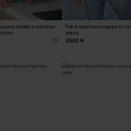
pyjama côtelé à manches
Pull à manches longues et col
ntalon
nœud
29,00 €