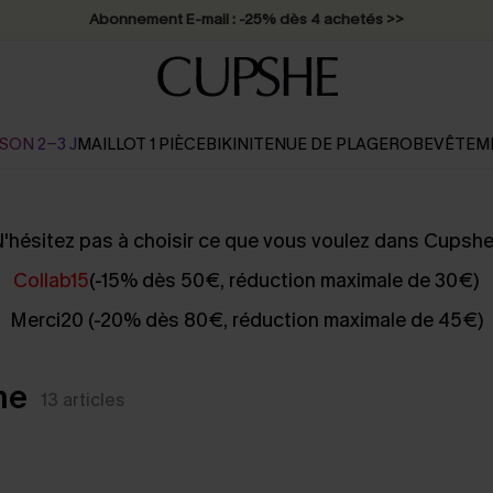
Abonnement E-mail : -25% dès 4 achetés >>
SON 2-3 J
MAILLOT 1 PIÈCE
BIKINI
TENUE DE PLAGE
ROBE
VÊTEM
'hésitez pas à choisir ce que vous voulez dans Cupshe
Collab15
(-15% dès 50€, réduction maximale de 30€)
Merci20 (-20% dès 80€, réduction maximale de 45€)
he
13
articles