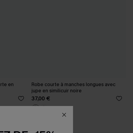
rte en
Robe courte à manches longues avec
jupe en similicuir noire
37,00 €
Taille haute