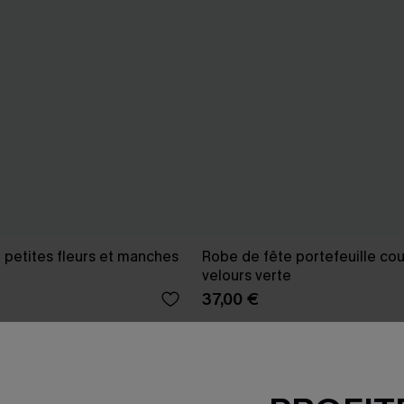
 petites fleurs et manches
Robe de fête portefeuille cou
velours verte
37,00 €
Taille haute