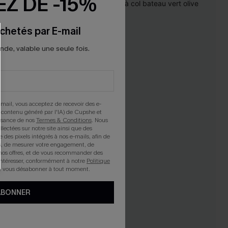
Z DE -15%
chetés par E-mail
e, valable une seule fois.
mail, vous acceptez de recevoir des e-
 contenu généré par l'IA) de Cupshe et
issance de nos
Termes & Conditions
. Nous
llectées sur notre site ainsi que des
e des pixels intégrés à nos e-mails, afin de
rts, de mesurer votre engagement, de
nos offres, et de vous recommander des
intéresser, conformément à notre
Politique
z vous désabonner à tout moment.
ABONNER