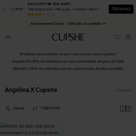
EXCLU APP 📲 -15% SUPP.
Obtenez
Téléchargez pour -15% supp. + livraison offerts !
* Livraison éclair 2-3 jours ouvrés >>
50 k+
Abonnement E-mail : -25% dès 4 achetés >>
N'hésitez pas à choisir ce que vous voulez dans Cupshe !
Angelina15
(15% de réduction sur les commandes de plus de 50€)
Merci20 (20% de réduction sur les commandes de plus de 80€)
Angelina X Cupshe
1
articles
Filtres
TRIER PAR