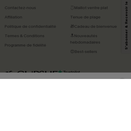
S'abonner & Recevoir le code
Contactez-nous
🩱Maillot ventre plat
En soumettant votre adresse e-mail, vous acceptez de recevoir des e-mails
Affiliation
Tenue de plage
marketing (y compris du contenu généré par l'IA) de Cupshe et
reconnaissez avoir pris connaissance de nos
Termes & Conditions
. Nous
Politique de confidentialité
🎁Cadeau de bienvenue
pouvons utiliser les données collectées sur notre site ainsi que des
technologies de suivi, telles que des pixels intégrés à nos e-mails, afin de
Termes & Conditions
🔝Nouveautés
savoir si ceux-ci ont été ouverts, de mesurer votre engagement, de
personnaliser nos contenus et nos offres, et de vous recommander des
hebdomadaires
Programme de fidélité
produits susceptibles de vous intéresser, conformément à notre
Politique de
confidentialité
. Vous pouvez vous désabonner à tout moment.
😍Best-sellers
S'ABONNER
4.4
TÉLÉCHARGEZ L’APP CUPSHE
SUIVEZ-NOUS