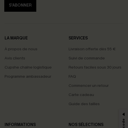
S'ABONNER
LA MARQUE
SERVICES
À propos de nous
Livraison offerte dès 55 €
Avis clients
Suivi de commande
Cupshe chaîne logistique
Retours faciles sous 30 jours
Programme ambassadeur
FAQ
Commencer un retour
Carte cadeau
PROFITEZ DE -15%
Guide des tailles
-15% dès 2 Achetés par E-mail
*Un code par commande, valable une seule fois.
INFORMATIONS
NOS SÉLECTIONS