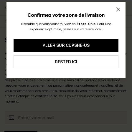
RETOURS GRATUITS
CARTE CATEAU
ABONNÉS
Confirmez votre zone de livraison
LIVRAISON ÉCLAIR
EN PROMO
Il semble que vous vous trouviez en
États-Unis
.
Pour une
expérience optimale, passez sur votre site local.
S'ABONNER ET OBTENIR LE CODE
ALLER SUR CUPSHE-US
Inscrivez-vous maintenant et profitez de
-15% DÈS 2 ACHETÉS & -25% DÈS 4
ACHETÉS
! *Un code par commande. Chaque code est valable une seule fois.
En
soumettant votre adresse e-mail, vous acceptez de recevoir des e-mails
RESTER ICI
marketing (y compris du contenu généré par l'IA) de Cupshe et reconnaissez
avoir pris connaissance de nos
Termes & Conditions
. Nous pouvons utiliser les
données collectées sur notre site ainsi que des technologies de suivi, telles que
des pixels intégrés à nos e-mails, afin de savoir si ceux-ci ont été ouverts, de
mesurer votre engagement, de personnaliser nos contenus et nos offres, et de
vous recommander des produits susceptibles de vous intéresser, conformément
à notre
Politique de confidentialité
. Vous pouvez vous désabonner à tout
moment.