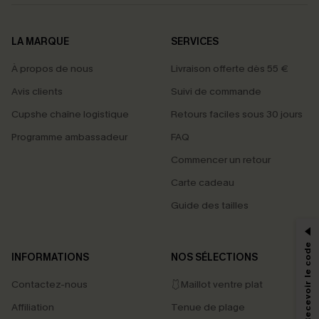
LA MARQUE
SERVICES
À propos de nous
Livraison offerte dès 55 €
Avis clients
Suivi de commande
Cupshe chaîne logistique
Retours faciles sous 30 jours
Programme ambassadeur
FAQ
Commencer un retour
Carte cadeau
PROFITEZ DE -15%
Guide des tailles
-15% dès 2 Achetés par E-mail
*Un code par commande, valable une seule fois.
S'abonner & Recevoir le code
INFORMATIONS
NOS SÉLECTIONS
Contactez-nous
🩱Maillot ventre plat
En soumettant votre adresse e-mail, vous acceptez de recevoir des e-mails
Affiliation
Tenue de plage
marketing (y compris du contenu généré par l'IA) de Cupshe et