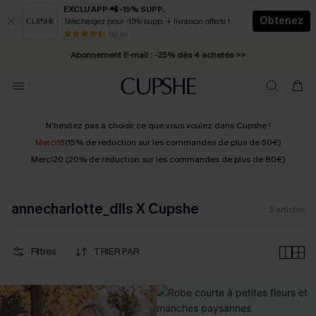
EXCLU APP 📲 -15% SUPP.
Obtenez
Téléchargez pour -15% supp. + livraison offerts !
* Livraison éclair 2-3 jours ouvrés >>
50 k+
Abonnement E-mail : -25% dès 4 achetés >>
N'hésitez pas à choisir ce que vous voulez dans Cupshe !
Merci15
(15% de réduction sur les commandes de plus de 50€)
Merci20 (20% de réduction sur les commandes de plus de 80€)
annecharlotte_dlls X Cupshe
3
articles
Filtres
TRIER PAR