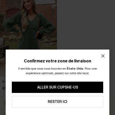
Confirmez votre zone de livraison
Il semble que vous vous trouviez en
États-Unis
.
Pour une
expérience optimale, passez sur votre site local.
Robe courte à col en V en tricot
ALLER SUR CUPSHE-US
43,00 €
RETOURS GRATUITS
RESTER ICI
CARTE CATEAU
ABONNÉS
LIVRAISON ÉCLAIR
EN PROMO