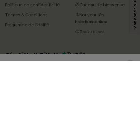
reconnaissez avoir pris connaissance de nos
Termes & Conditions
. Nous
Politique de confidentialité
🎁Cadeau de bienvenue
pouvons utiliser les données collectées sur notre site ainsi que des
technologies de suivi, telles que des pixels intégrés à nos e-mails, afin de
Termes & Conditions
🔝Nouveautés
savoir si ceux-ci ont été ouverts, de mesurer votre engagement, de
personnaliser nos contenus et nos offres, et de vous recommander des
hebdomadaires
Programme de fidélité
produits susceptibles de vous intéresser, conformément à notre
Politique de
confidentialité
. Vous pouvez vous désabonner à tout moment.
😍Best-sellers
S'ABONNER
4.3
TÉLÉCHARGEZ L’APP CUPSHE
SUIVEZ-NOUS