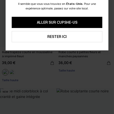
Il semble que vous vous trouviez en
États-Unis
.
Pour une
expérience optimale, passez sur votre site local.
ALLER SUR CUPSHE-US
RESTER ICI
Robe trapèze courte en mousseline
Robe courte à petites fleurs et
à imprimé fleuri
manches paysannes
39,00 €
36,00 €
Taille haute
Taille haute
NEW