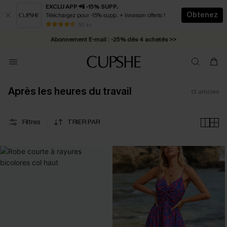
EXCLU APP 📲 -15% SUPP.
Obtenez
Téléchargez pour -15% supp. + livraison offerts !
* Livraison éclair 2-3 jours ouvrés >>
50 k+
Abonnement E-mail : -25% dès 4 achetés >>
Après les heures du travail
13
articles
Filtres
TRIER PAR