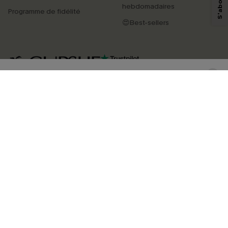
personnaliser nos contenus et nos offres, et de vous recommander des
hebdomadaires
Programme de fidélité
produits susceptibles de vous intéresser, conformément à notre
Politique de
confidentialité
. Vous pouvez vous désabonner à tout moment.
😍Best-sellers
S'ABONNER
4.3
TÉLÉCHARGEZ L’APP CUPSHE
SUIVEZ-NOUS
©2026 CUPSHE FRANCE