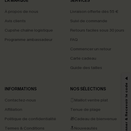
LA MARQUE
SERVICES
À propos de nous
Livraison offerte dès 55 €
Avis clients
Suivi de commande
Cupshe chaîne logistique
Retours faciles sous 30 jours
Programme ambassadeur
FAQ
Commencer un retour
Carte cadeau
PROFITEZ DE -15%
Guide des tailles
-15% dès 2 Achetés par E-mail
*Un code par commande, valable une seule fois.
S'abonner & Recevoir le code
INFORMATIONS
NOS SÉLECTIONS
Contactez-nous
🩱Maillot ventre plat
En soumettant votre adresse e-mail, vous acceptez de recevoir des e-mails
Affiliation
Tenue de plage
marketing (y compris du contenu généré par l'IA) de Cupshe et
reconnaissez avoir pris connaissance de nos
Termes & Conditions
. Nous
Politique de confidentialité
🎁Cadeau de bienvenue
pouvons utiliser les données collectées sur notre site ainsi que des
technologies de suivi, telles que des pixels intégrés à nos e-mails, afin de
Termes & Conditions
🔝Nouveautés
savoir si ceux-ci ont été ouverts, de mesurer votre engagement, de