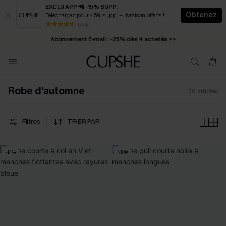
EXCLU APP 📲 -15% SUPP.
Obtenez
Téléchargez pour -15% supp. + livraison offerts !
* Livraison éclair 2-3 jours ouvrés >>
50 k+
Abonnement E-mail : -25% dès 4 achetés >>
Robe d'automne
20
articles
Filtres
TRIER PAR
-14%
NEW