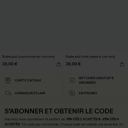
Robe pull courte marron col rond
Robe pull midi rayée à col rond
39,00 €
39,00 €
RETOURS GRATUITS
CARTE CATEAU
ABONNÉS
LIVRAISON ÉCLAIR
EN PROMO
S'ABONNER ET OBTENIR LE CODE
Inscrivez-vous maintenant et profitez de
-15% DÈS 2 ACHETÉS & -25% DÈS 4
ACHETÉS
! *Un code par commande. Chaque code est valable une seule fois.
En