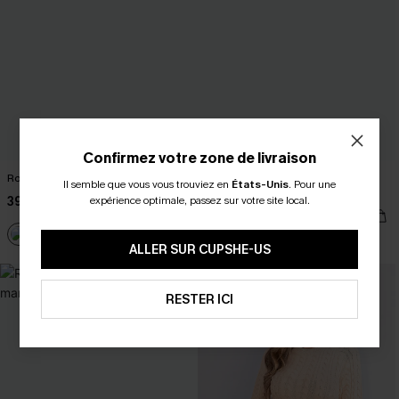
Confirmez votre zone de livraison
Robe pull courte col V
Robe pull à rayures col carré
Il semble que vous vous trouviez en
États-Unis
.
Pour une
manches longues
39,00 €
expérience optimale, passez sur votre site local.
39,00 €
ALLER SUR CUPSHE-US
RESTER ICI