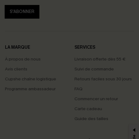
S'ABONNER
LA MARQUE
SERVICES
À propos de nous
Livraison offerte dès 55 €
Avis clients
Suivi de commande
Cupshe chaîne logistique
Retours faciles sous 30 jours
Programme ambassadeur
FAQ
Commencer un retour
Carte cadeau
PROFITEZ DE -15%
Guide des tailles
-15% dès 2 Achetés par E-mail
*Un code par commande, valable une seule fois.