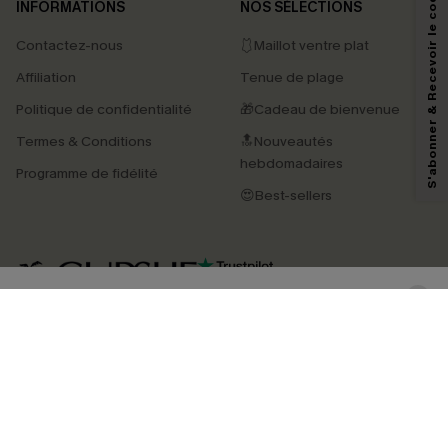
S'abonner & Recevoir le code
INFORMATIONS
NOS SÉLECTIONS
Contactez-nous
🩱Maillot ventre plat
En soumettant votre adresse e-mail, vous acceptez de recevoir des e-mails
Affiliation
Tenue de plage
marketing (y compris du contenu généré par l'IA) de Cupshe et
reconnaissez avoir pris connaissance de nos
Termes & Conditions
. Nous
Politique de confidentialité
🎁Cadeau de bienvenue
pouvons utiliser les données collectées sur notre site ainsi que des
technologies de suivi, telles que des pixels intégrés à nos e-mails, afin de
Termes & Conditions
🔝Nouveautés
savoir si ceux-ci ont été ouverts, de mesurer votre engagement, de
personnaliser nos contenus et nos offres, et de vous recommander des
hebdomadaires
Programme de fidélité
produits susceptibles de vous intéresser, conformément à notre
Politique de
confidentialité
. Vous pouvez vous désabonner à tout moment.
😍Best-sellers
S'ABONNER
4.4
TÉLÉCHARGEZ L’APP CUPSHE