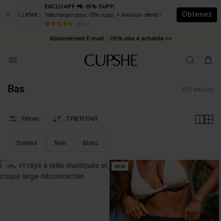
EXCLU APP 📲 -15% SUPP.
Obtenez
Téléchargez pour -15% supp. + livraison offerts !
Abonnement E-mail : -25% dès 4 achetés >>
50 k+
* Livraison éclair 2-3 jours ouvrés >>
Bas
163
articles
Filtres
TRIER PAR
Soldes
Noir
Blanc
-17%
NEW