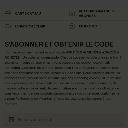
RETOURS GRATUITS
CARTE CATEAU
ABONNÉS
LIVRAISON ÉCLAIR
EN PROMO
S'ABONNER ET OBTENIR LE CODE
Inscrivez-vous maintenant et profitez de
-15% DÈS 2 ACHETÉS & -25% DÈS 4
ACHETÉS
! *Un code par commande. Chaque code est valable une seule fois.
En
soumettant votre adresse e-mail, vous acceptez de recevoir des e-mails
marketing (y compris du contenu généré par l'IA) de Cupshe et reconnaissez
avoir pris connaissance de nos
Termes & Conditions
. Nous pouvons utiliser les
données collectées sur notre site ainsi que des technologies de suivi, telles que
des pixels intégrés à nos e-mails, afin de savoir si ceux-ci ont été ouverts, de
mesurer votre engagement, de personnaliser nos contenus et nos offres, et de
vous recommander des produits susceptibles de vous intéresser, conformément
à notre
Politique de confidentialité
. Vous pouvez vous désabonner à tout
moment.