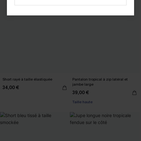
Short rayé à taille élastiquée
Pantalon tropical à zip latéral et
jambe large
34,00 €
39,00 €
Taille haute