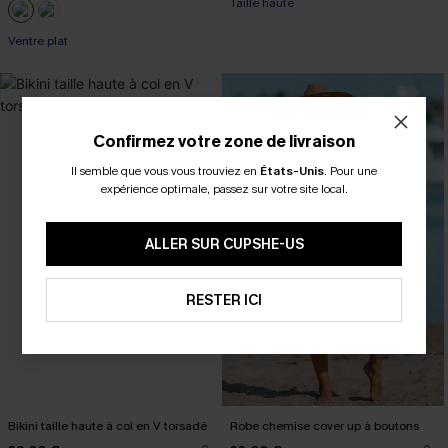
Taille haute
Ventre plat
Confirmez votre zone de livraison
Il semble que vous vous trouviez en
États-Unis
.
Pour une
expérience optimale, passez sur votre site local.
ALLER SUR CUPSHE-US
RESTER ICI
Bikini taille haute à col en V torsadé
Robe chemise cover up à boutons