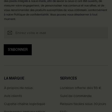
des pixels intégrés à nos e-mails, afin de savoir si ceux-ci ont été ouverts, de
mesurer votre engagement, de personnaliser nos contenus et nos offres, et de
vous recommander des produits susceptibles de vous intéresser, conformément
à notre
Politique de confidentialité
. Vous pouvez vous désabonner à tout
moment.
S'ABONNER
LA MARQUE
SERVICES
À propos de nous
Livraison offerte dès 55 €
Avis clients
Suivi de commande
Cupshe chaîne logistique
Retours faciles sous 30 jours
Programme ambassadeur
FAQ