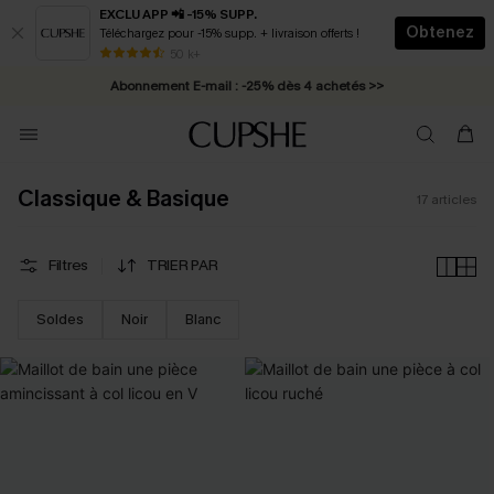
EXCLU APP 📲 -15% SUPP.
Obtenez
Téléchargez pour -15% supp. + livraison offerts !
* Livraison éclair 2-3 jours ouvrés >>
50 k+
Abonnement E-mail : -25% dès 4 achetés >>
Classique & Basique
17
articles
Filtres
TRIER PAR
Soldes
Noir
Blanc