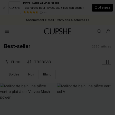
EXCLU APP 📲 -15% SUPP.
Obtenez
Téléchargez pour -15% supp. + livraison offerts !
Abonnement E-mail : -25% dès 4 achetés >>
50 k+
* Livraison éclair 2-3 jours ouvrés >>
Best-seller
2386
articles
Filtres
TRIER PAR
Soldes
Noir
Blanc