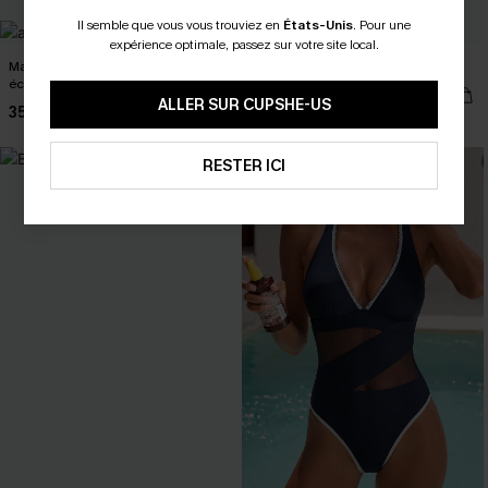
Il semble que vous vous trouviez en
États-Unis
.
Pour une
expérience optimale, passez sur votre site local.
Maillot de bain une pièce noir
Bikini marron larges bretelles
échancré
35,00 €
ALLER SUR CUPSHE-US
35,00 €
NEW
RESTER ICI