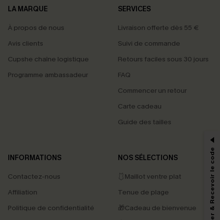
LA MARQUE
SERVICES
À propos de nous
Livraison offerte dès 55 €
Avis clients
Suivi de commande
Cupshe chaîne logistique
Retours faciles sous 30 jours
Programme ambassadeur
FAQ
Commencer un retour
Carte cadeau
PROFITEZ DE -15%
Guide des tailles
-15% dès 2 Achetés par E-mail
*Un code par commande, valable une seule fois.
S'abonner & Recevoir le code
INFORMATIONS
NOS SÉLECTIONS
Contactez-nous
🩱Maillot ventre plat
En soumettant votre adresse e-mail, vous acceptez de recevoir des e-mails
Affiliation
Tenue de plage
marketing (y compris du contenu généré par l'IA) de Cupshe et
reconnaissez avoir pris connaissance de nos
Termes & Conditions
. Nous
Politique de confidentialité
🎁Cadeau de bienvenue
pouvons utiliser les données collectées sur notre site ainsi que des
technologies de suivi, telles que des pixels intégrés à nos e-mails, afin de