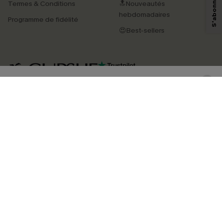
Termes & Conditions
🔝Nouveautés
savoir si ceux-ci ont été ouverts, de mesurer votre engagement, de
personnaliser nos contenus et nos offres, et de vous recommander des
hebdomadaires
Programme de fidélité
produits susceptibles de vous intéresser, conformément à notre
Politique de
confidentialité
. Vous pouvez vous désabonner à tout moment.
😍Best-sellers
S'ABONNER
4.4
TÉLÉCHARGEZ L’APP CUPSHE
SUIVEZ-NOUS
©2026 CUPSHE FRANCE