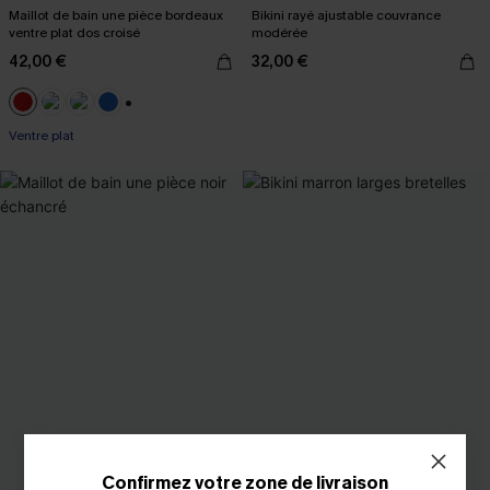
Maillot de bain une pièce bordeaux
Bikini rayé ajustable couvrance
ventre plat dos croisé
modérée
42,00 €
32,00 €
+2
Ventre plat
Confirmez votre zone de livraison