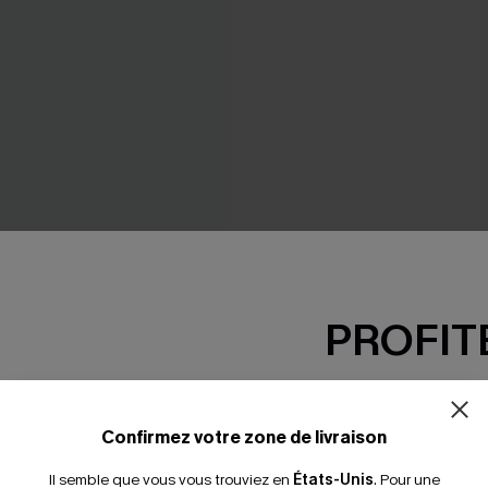
PROFITE
-15% dès 2 A
alette et hipster à lacets
*Un code par command
Confirmez votre zone de livraison
Il semble que vous vous trouviez en
États-Unis
.
Pour une