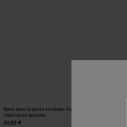
Bikini avec bralette torsadée florale et
Bikini avec br
taille haute épissée
32,00 €
32,00 €