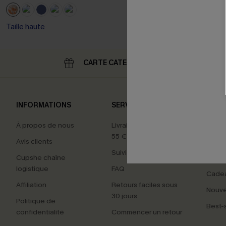
Taille haute
CARTE CATEAU
RE
INFORMATIONS
SERVICES
NOS 
À propos de nous
Livraison offerte dès
Carte
55 €
Avis clients
Maillo
Suivi de commande
Cupshe chaîne
Tenue
logistique
FAQ
Cade
Affiliation
Retours faciles sous
Nouv
30 jours
Politique de
Best-s
confidentialité
Commencer un retour