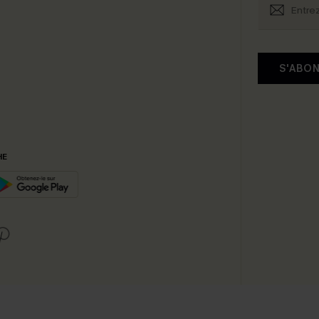
S'ABO
HE