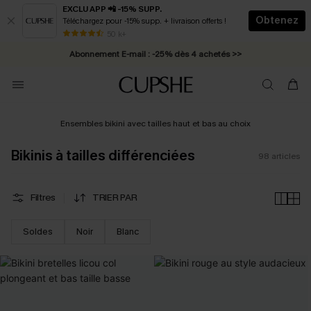
EXCLU APP 📲 -15% SUPP.
Obtenez
Téléchargez pour -15% supp. + livraison offerts !
Abonnement E-mail : -25% dès 4 achetés >>
50 k+
* Livraison éclair 2-3 jours ouvrés >>
Ensembles bikini avec tailles haut et bas au choix
Bikinis à tailles différenciées
98
articles
Filtres
TRIER PAR
Soldes
Noir
Blanc