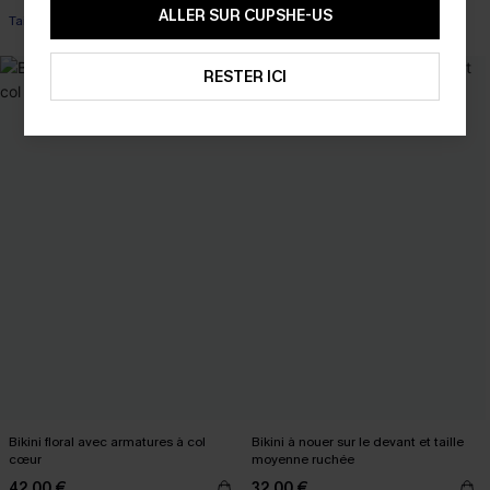
Armature
ALLER SUR CUPSHE-US
Taille haute
RESTER ICI
Bikini floral avec armatures à col
Bikini à nouer sur le devant et taille
cœur
moyenne ruchée
42,00 €
32,00 €