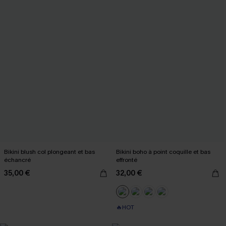
Bikini blush col plongeant et bas
Bikini boho à point coquille et bas
échancré
effronté
35,00 €
32,00 €
🔥HOT