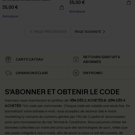
35,00 €
35,00 €
Armature
Armature
PAGE PRÉCÉDENTE
PAGE SUIVANTE
RETOURS GRATUITS
CARTE CATEAU
ABONNÉS
LIVRAISON ÉCLAIR
EN PROMO
S'ABONNER ET OBTENIR LE CODE
Inscrivez-vous maintenant et profitez de
-15% DÈS 2 ACHETÉS & -25% DÈS 4
ACHETÉS
! *Un code par commande. Chaque code est valable une seule fois.
En
soumettant votre adresse e-mail, vous acceptez de recevoir des e-mails
marketing (y compris du contenu généré par l'IA) de Cupshe et reconnaissez
avoir pris connaissance de nos
Termes & Conditions
. Nous pouvons utiliser les
données collectées sur notre site ainsi que des technologies de suivi, telles que
des pixels intégrés à nos e-mails, afin de savoir si ceux-ci ont été ouverts, de