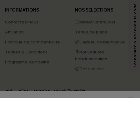
*Un code par commande, valable une seule fois.
S'abonner & Recevoir le code
INFORMATIONS
NOS SÉLECTIONS
Contactez-nous
🩱Maillot ventre plat
En soumettant votre adresse e-mail, vous acceptez de recevoir des e-mails
Affiliation
Tenue de plage
marketing (y compris du contenu généré par l'IA) de Cupshe et
reconnaissez avoir pris connaissance de nos
Termes & Conditions
. Nous
Politique de confidentialité
🎁Cadeau de bienvenue
pouvons utiliser les données collectées sur notre site ainsi que des
technologies de suivi, telles que des pixels intégrés à nos e-mails, afin de
Termes & Conditions
🔝Nouveautés
savoir si ceux-ci ont été ouverts, de mesurer votre engagement, de
personnaliser nos contenus et nos offres, et de vous recommander des
hebdomadaires
Programme de fidélité
produits susceptibles de vous intéresser, conformément à notre
Politique de
confidentialité
. Vous pouvez vous désabonner à tout moment.
😍Best-sellers
S'ABONNER
4.4
TÉLÉCHARGEZ L’APP CUPSHE