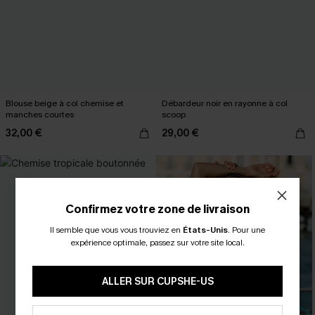
Blouse beige à col chemise et
Débardeur noir en rayonne à col
manches courtes
scoop
32,00 €
29,00 €
Confirmez votre zone de livraison
Il semble que vous vous trouviez en
États-Unis
.
Pour une
expérience optimale, passez sur votre site local.
ALLER SUR CUPSHE-US