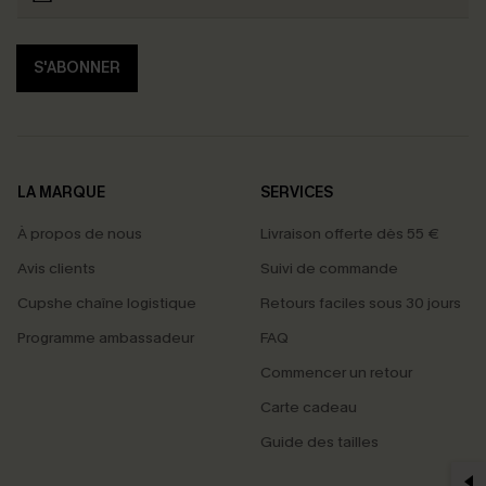
S'ABONNER
LA MARQUE
SERVICES
À propos de nous
Livraison offerte dès 55 €
Avis clients
Suivi de commande
Cupshe chaîne logistique
Retours faciles sous 30 jours
Programme ambassadeur
FAQ
Commencer un retour
Carte cadeau
PROFITEZ DE -15%
Guide des tailles
-15% dès 2 Achetés par E-mail