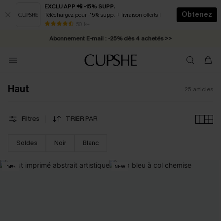
EXCLU APP 📲 -15% SUPP.
Obtenez
Téléchargez pour -15% supp. + livraison offerts !
* Livraison éclair 2-3 jours ouvrés >>
50 k+
Abonnement E-mail : -25% dès 4 achetés >>
Haut
25
articles
Filtres
TRIER PAR
Soldes
Noir
Blanc
-14%
NEW