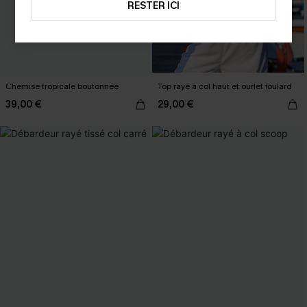
RESTER ICI
Chemise tropicale boutonnée
Top rayé à col haut et ourlet foulard
39,00 €
29,00 €