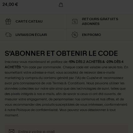
24,00 €
RETOURS GRATUITS
CARTE CATEAU
ABONNÉS
LIVRAISON ÉCLAIR
EN PROMO
S'ABONNER ET OBTENIR LE CODE
Inscrivez-vous maintenant et profitez de
-15% DÈS 2 ACHETÉS & -25% DÈS 4
ACHETÉS
! *Un code par commande. Chaque code est valable une seule fois.
En
soumettant votre adresse e-mail, vous acceptez de recevoir des e-mails
marketing (y compris du contenu généré par l'IA) de Cupshe et reconnaissez
avoir pris connaissance de nos
Termes & Conditions
. Nous pouvons utiliser les
données collectées sur notre site ainsi que des technologies de suivi, telles que
des pixels intégrés à nos e-mails, afin de savoir si ceux-ci ont été ouverts, de
mesurer votre engagement, de personnaliser nos contenus et nos offres, et de
vous recommander des produits susceptibles de vous intéresser, conformément
à notre
Politique de confidentialité
. Vous pouvez vous désabonner à tout
moment.