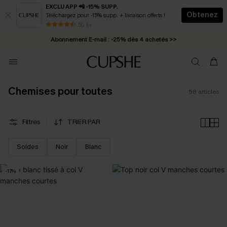
EXCLU APP 📲 -15% SUPP.
Obtenez
Téléchargez pour -15% supp. + livraison offerts !
Abonnement E-mail : -25% dès 4 achetés >>
50 k+
* Livraison éclair 2-3 jours ouvrés >>
Chemises pour toutes
58
articles
Filtres
TRIER PAR
Soldes
Noir
Blanc
-17%