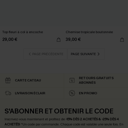
Top fleuri à col à encoche
Chemise tropicale boutonnée
29,00 €
39,00 €
PAGE PRÉCÉDENTE
PAGE SUIVANTE
RETOURS GRATUITS
CARTE CATEAU
ABONNÉS
LIVRAISON ÉCLAIR
EN PROMO
S'ABONNER ET OBTENIR LE CODE
Inscrivez-vous maintenant et profitez de
-15% DÈS 2 ACHETÉS & -25% DÈS 4
ACHETÉS
! *Un code par commande. Chaque code est valable une seule fois.
En