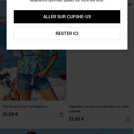
expérience optimale, passez sur votre site local.
ALLER SUR CUPSHE-US
RESTER ICI
Top floral à col V et péplum
Top blanc à col asymétrique et taille
cintrée
29,00 €
32,00 €