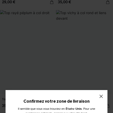
29,00 €
35,00 €
Top rayé péplum à col droit
Top vichy à col rond et liens devant
Confirmez votre zone de livraison
35,00 €
27,00 €
Il semble que vous vous trouviez en
États-Unis
.
Pour une