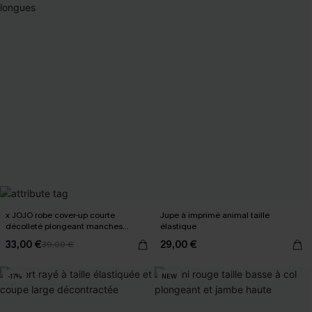
x JOJO robe cover-up courte
Jupe à imprimé animal taille
décolleté plongeant manches
élastique
longues
33,00 €
29,00 €
39,00 €
-17%
NEW