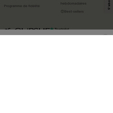
personnaliser nos contenus et nos offres, et de vous recommander des
hebdomadaires
Programme de fidélité
produits susceptibles de vous intéresser, conformément à notre
Politique de
confidentialité
. Vous pouvez vous désabonner à tout moment.
😍Best-sellers
S'ABONNER
4.4
TÉLÉCHARGEZ L’APP CUPSHE
SUIVEZ-NOUS
©2026 CUPSHE FRANCE