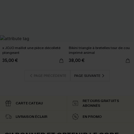
x JOJO maillot une pièce décolleté
Bikini triangle à bretelles tour de cou
plongeant
imprimé animal
35,00 €
38,00 €
PAGE PRÉCÉDENTE
PAGE SUIVANTE
RETOURS GRATUITS
CARTE CATEAU
ABONNÉS
LIVRAISON ÉCLAIR
EN PROMO