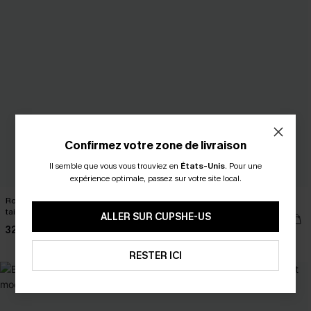
Confirmez votre zone de livraison
Il semble que vous vous trouviez en
États-Unis
.
Pour une
expérience optimale, passez sur votre site local.
Robe courte tropicale nouer à la
Bikini tropical à armature
taille
ALLER SUR CUPSHE-US
37,00 €
32,00 €
Armature
RESTER ICI
NEW