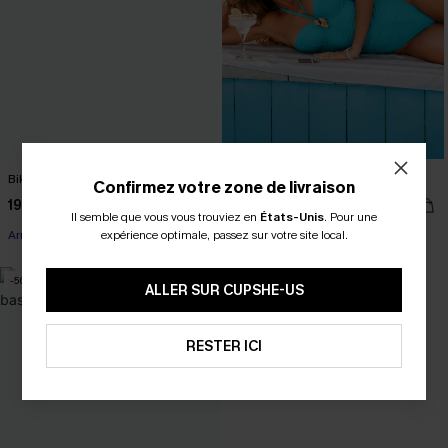
Bikini à carreaux col cœur
Maillot de bain une pièce bleu
Confirmez votre zone de livraison
19,49 €
19,49 €
39,00 €
39,00 €
Il semble que vous vous trouviez en
États-Unis
.
Pour une
Armature
expérience optimale, passez sur votre site local.
Armature
-50%
ALLER SUR CUPSHE-US
RESTER ICI