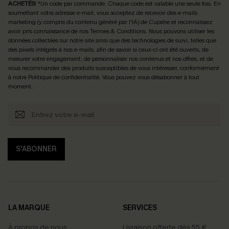
ACHETÉS
! *Un code par commande. Chaque code est valable une seule fois.
En
soumettant votre adresse e-mail, vous acceptez de recevoir des e-mails
marketing (y compris du contenu généré par l'IA) de Cupshe et reconnaissez
avoir pris connaissance de nos
Termes & Conditions
. Nous pouvons utiliser les
données collectées sur notre site ainsi que des technologies de suivi, telles que
des pixels intégrés à nos e-mails, afin de savoir si ceux-ci ont été ouverts, de
mesurer votre engagement, de personnaliser nos contenus et nos offres, et de
vous recommander des produits susceptibles de vous intéresser, conformément
à notre
Politique de confidentialité
. Vous pouvez vous désabonner à tout
moment.
S'ABONNER
LA MARQUE
SERVICES
À propos de nous
Livraison offerte dès 55 €