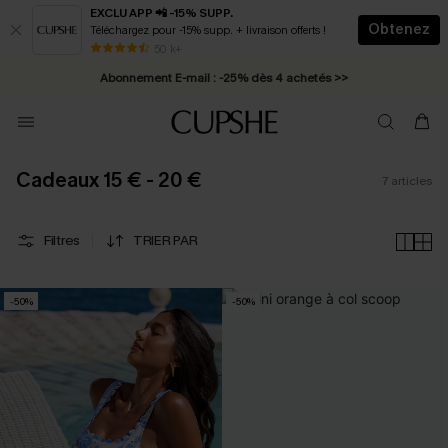
EXCLU APP 📲 -15% SUPP.
Obtenez
Téléchargez pour -15% supp. + livraison offerts !
* Livraison éclair 2-3 jours ouvrés >>
50 k+
Abonnement E-mail : -25% dès 4 achetés >>
Cadeaux 15 € - 20 €
7
articles
Filtres
TRIER PAR
-50%
-50%