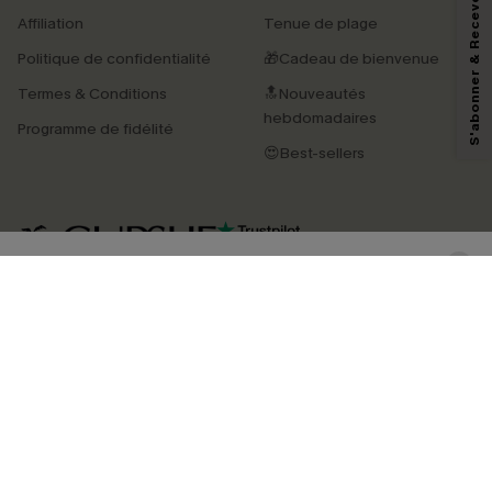
S'abonner & Recevoir le code
En soumettant votre adresse e-mail, vous acceptez de recevoir des e-mails
Affiliation
Tenue de plage
marketing (y compris du contenu généré par l'IA) de Cupshe et
reconnaissez avoir pris connaissance de nos
Termes & Conditions
. Nous
Politique de confidentialité
🎁Cadeau de bienvenue
pouvons utiliser les données collectées sur notre site ainsi que des
technologies de suivi, telles que des pixels intégrés à nos e-mails, afin de
Termes & Conditions
🔝Nouveautés
savoir si ceux-ci ont été ouverts, de mesurer votre engagement, de
personnaliser nos contenus et nos offres, et de vous recommander des
hebdomadaires
Programme de fidélité
produits susceptibles de vous intéresser, conformément à notre
Politique de
confidentialité
. Vous pouvez vous désabonner à tout moment.
😍Best-sellers
S'ABONNER
4.3
TÉLÉCHARGEZ L’APP CUPSHE
SUIVEZ-NOUS