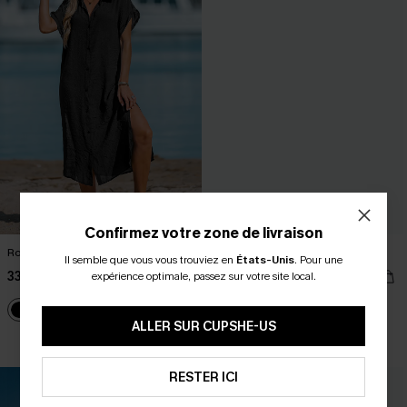
Confirmez votre zone de livraison
Robe chemise cover up à boutons
Paréo cover up nœud latéral noire
Il semble que vous vous trouviez en
États-Unis
.
Pour une
33,00 €
22,00 €
expérience optimale, passez sur votre site local.
ALLER SUR CUPSHE-US
🔥HOT
RESTER ICI