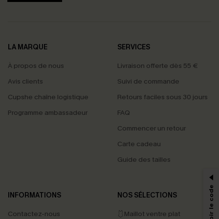
LA MARQUE
SERVICES
À propos de nous
Livraison offerte dès 55 €
Avis clients
Suivi de commande
Cupshe chaîne logistique
Retours faciles sous 30 jours
Programme ambassadeur
FAQ
Commencer un retour
Carte cadeau
PROFITEZ DE -15%
Guide des tailles
-15% dès 2 Achetés par E-mail
*Un code par commande, valable une seule fois.
INFORMATIONS
NOS SÉLECTIONS
Contactez-nous
🩱Maillot ventre plat