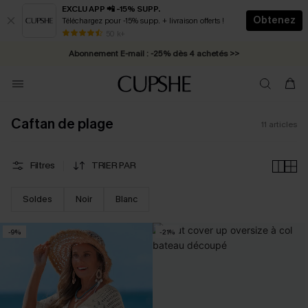
EXCLU APP 📲 -15% SUPP.
Obtenez
Téléchargez pour -15% supp. + livraison offerts !
* Livraison éclair 2-3 jours ouvrés >>
50 k+
Abonnement E-mail : -25% dès 4 achetés >>
Caftan de plage
11
articles
Filtres
TRIER PAR
Soldes
Noir
Blanc
-9%
-21%