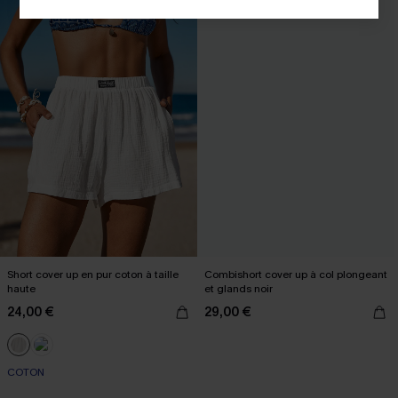
Short cover up en pur coton à taille
Combishort cover up à col plongeant
haute
et glands noir
24,00 €
29,00 €
COTON