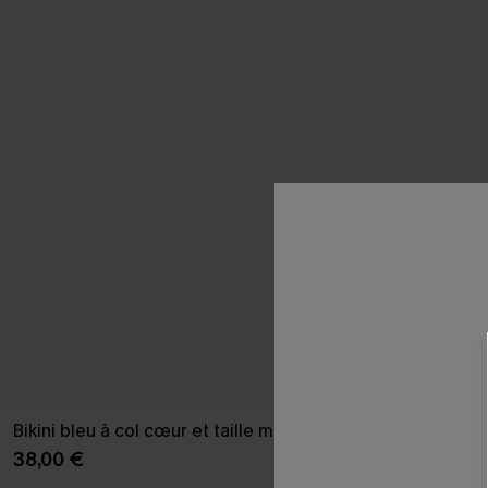
Bikini bleu à col cœur et taille moyenne
Bikini bleu tai
38,00 €
35,00 €