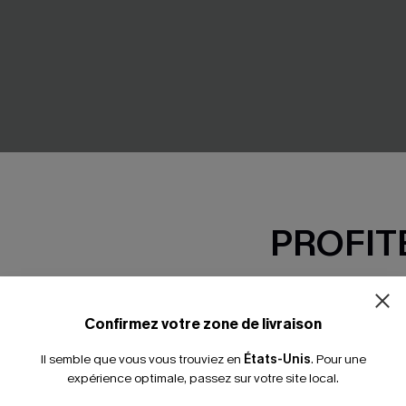
PROFITE
-15% dès 2 A
*Un code par command
Confirmez votre zone de livraison
lle haute à col V
Maillot de bain une pièce vent
Il semble que vous vous trouviez en
États-Unis
.
Pour une
couverture classique
expérience optimale, passez sur votre site local.
41,00 €