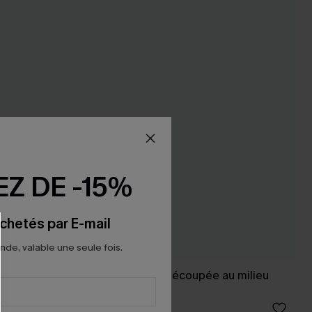
Z DE -15%
chetés par E-mail
e, valable une seule fois.
re plat
Bikini bleu jambe découpée au milieu
taille haute
38,00 €