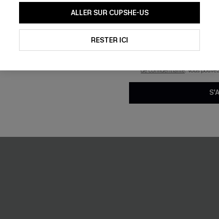
En soumettant votre adresse e-
ALLER SUR CUPSHE-US
Ventre plat
mails marketing (y compris du
reconnaissez avoir pris conna
pouvons utiliser les données co
technologies de suivi, telles qu
RESTER ICI
savoir si ceux-ci ont été ouve
personnaliser nos contenus et 
produits susceptibles de vous 
de confidentialité
. Vous pouve
S'