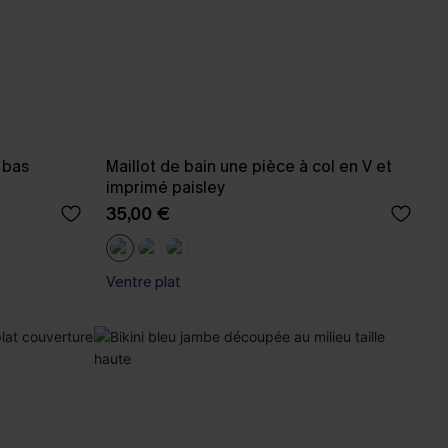
t bas
Maillot de bain une pièce à col en V et
imprimé paisley
35,00 €
Ventre plat