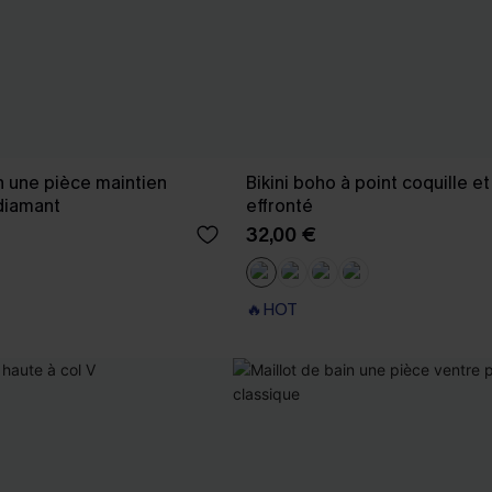
in une pièce maintien
Bikini boho à point coquille e
 diamant
effronté
32,00 €
🔥HOT