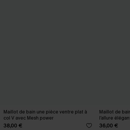
Maillot de bain une pièce ventre plat à
Maillot de bai
col V avec Mesh power
l’allure élégan
38,00 €
36,00 €