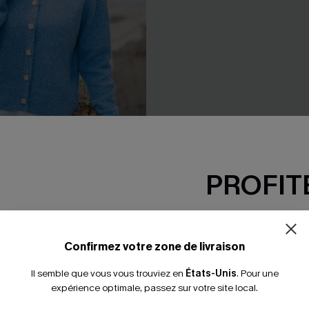
PROFITE
 col rond
Cardigan col V boutons sur le
-15% dès 2 A
45,00 €
*Un code par command
Confirmez votre zone de livraison
Il semble que vous vous trouviez en
États-Unis
.
Pour une
expérience optimale, passez sur votre site local.
NEW