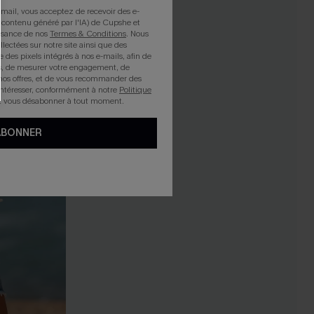
mail, vous acceptez de recevoir des e-
 contenu généré par l'IA) de Cupshe et
issance de nos
Termes & Conditions
. Nous
llectées sur notre site ainsi que des
e des pixels intégrés à nos e-mails, afin de
rts, de mesurer votre engagement, de
nos offres, et de vous recommander des
intéresser, conformément à notre
Politique
z vous désabonner à tout moment.
ABONNER