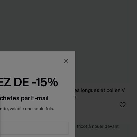
Z DE -15%
 devant
Cardigan à manches longues et col en V
avec imprimé cœur
chetés par E-mail
42,00 €
e, valable une seule fois.
NEW