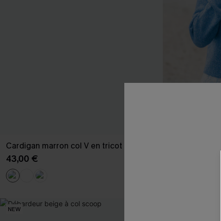
Cardigan marron col V en tricot
Cardigan bleu
43,00 €
39,00 €
NEW
NEW