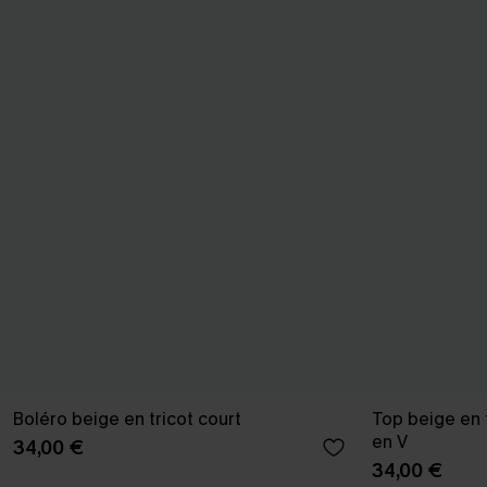
Boléro beige en tricot court
Top beige en 
en V
34,00 €
34,00 €