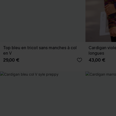
Top bleu en tricot sans manches à col
Cardigan viol
en V
longues
29,00 €
43,00 €