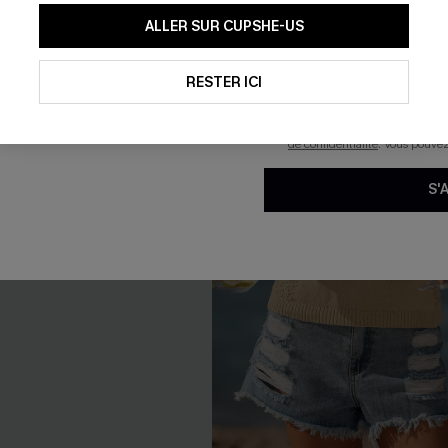
En soumettant votre adresse e-
ALLER SUR CUPSHE-US
mails marketing (y compris du
reconnaissez avoir pris conna
pouvons utiliser les données co
technologies de suivi, telles qu
RESTER ICI
savoir si ceux-ci ont été ouve
personnaliser nos contenus et 
produits susceptibles de vous 
de confidentialité
. Vous pouve
S'