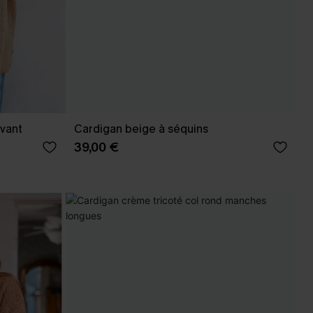
evant
Cardigan beige à séquins
39,00 €