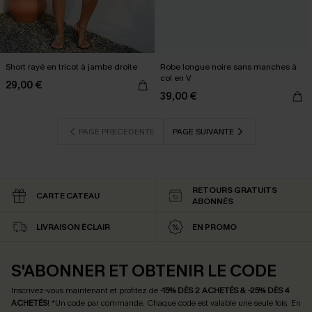
Short rayé en tricot à jambe droite
Robe longue noire sans manches à
col en V
29,00 €
39,00 €
PAGE PRÉCÉDENTE
PAGE SUIVANTE
RETOURS GRATUITS
CARTE CATEAU
ABONNÉS
LIVRAISON ÉCLAIR
EN PROMO
S'ABONNER ET OBTENIR LE CODE
Inscrivez-vous maintenant et profitez de
-15% DÈS 2 ACHETÉS & -25% DÈS 4
ACHETÉS
! *Un code par commande. Chaque code est valable une seule fois.
En