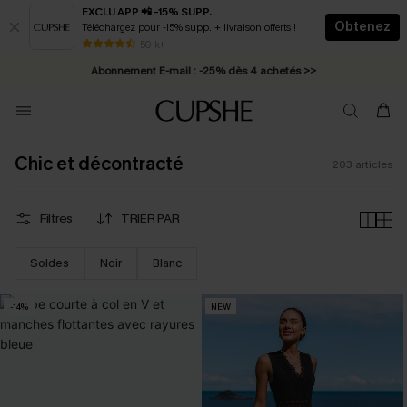
EXCLU APP 📲 -15% SUPP.
Obtenez
Téléchargez pour -15% supp. + livraison offerts !
Abonnement E-mail : -25% dès 4 achetés >>
50 k+
* Livraison éclair 2-3 jours ouvrés >>
Chic et décontracté
203
articles
Filtres
TRIER PAR
Soldes
Noir
Blanc
-14%
NEW