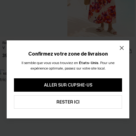
Robe longue verte en tricot à col en
Robe longue fleurie à col montant
V
46,00 €
Confirmez votre zone de livraison
39,00 €
Taille haute
Il semble que vous vous trouviez en
États-Unis
.
Pour une
expérience optimale, passez sur votre site local.
NEW
NEW
ALLER SUR CUPSHE-US
RESTER ICI