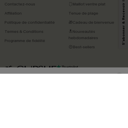
S'abonner & Recevoir le code
Contactez-nous
🩱Maillot ventre plat
En soumettant votre adresse e-mail, vous acceptez de recevoir des e-mails
Affiliation
Tenue de plage
marketing (y compris du contenu généré par l'IA) de Cupshe et
reconnaissez avoir pris connaissance de nos
Termes & Conditions
. Nous
Politique de confidentialité
🎁Cadeau de bienvenue
pouvons utiliser les données collectées sur notre site ainsi que des
technologies de suivi, telles que des pixels intégrés à nos e-mails, afin de
Termes & Conditions
🔝Nouveautés
savoir si ceux-ci ont été ouverts, de mesurer votre engagement, de
personnaliser nos contenus et nos offres, et de vous recommander des
hebdomadaires
Programme de fidélité
produits susceptibles de vous intéresser, conformément à notre
Politique de
confidentialité
. Vous pouvez vous désabonner à tout moment.
😍Best-sellers
S'ABONNER
4.3
TÉLÉCHARGEZ L’APP CUPSHE
SUIVEZ-NOUS