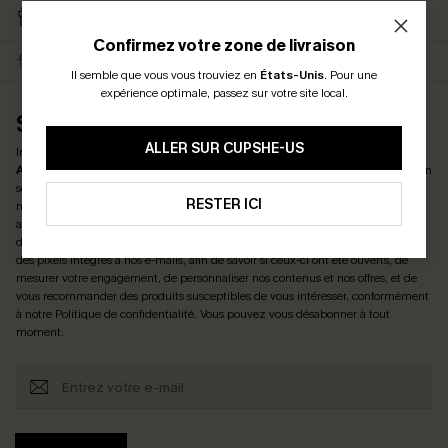
RETOURS GRATUITS
CARTE CATEAU
ABONNÉS
Confirmez votre zone de livraison
LIVRAISON ÉCLAIR
EN PROMO
Il semble que vous vous trouviez en
États-Unis
.
Pour une
expérience optimale, passez sur votre site local.
S'ABONNER ET OBTENIR LE CODE
ALLER SUR CUPSHE-US
Inscrivez-vous maintenant et profitez de
-15% DÈS 2 ACHETÉS & -25% DÈS 4
ACHETÉS
! *Un code par commande. Chaque code est valable une seule fois.
En
soumettant votre adresse e-mail, vous acceptez de recevoir des e-mails
RESTER ICI
marketing (y compris du contenu généré par l'IA) de Cupshe et reconnaissez
avoir pris connaissance de nos
Termes & Conditions
. Nous pouvons utiliser les
données collectées sur notre site ainsi que des technologies de suivi, telles que
des pixels intégrés à nos e-mails, afin de savoir si ceux-ci ont été ouverts, de
mesurer votre engagement, de personnaliser nos contenus et nos offres, et de
vous recommander des produits susceptibles de vous intéresser, conformément
à notre
Politique de confidentialité
. Vous pouvez vous désabonner à tout
moment.