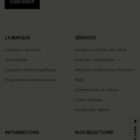
S'ABONNER
LA MARQUE
SERVICES
À propos de nous
Livraison offerte dès 55 €
Avis clients
Suivi de commande
Cupshe chaîne logistique
Retours faciles sous 30 jours
Programme ambassadeur
FAQ
Commencer un retour
Carte cadeau
PROFITEZ DE -15%
Guide des tailles
-15% dès 2 Achetés par E-mail
*Un code par commande, valable une seule fois.
INFORMATIONS
NOS SÉLECTIONS