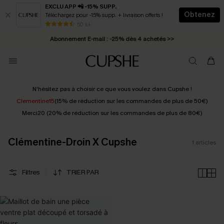
EXCLU APP 📲 -15% SUPP.
Obtenez
Téléchargez pour -15% supp. + livraison offerts !
* Livraison éclair 2-3 jours ouvrés >>
50 k+
Abonnement E-mail : -25% dès 4 achetés >>
N'hésitez pas à choisir ce que vous voulez dans Cupshe !
Clementine15
(15% de réduction sur les commandes de plus de 50€)
Merci20 (20% de réduction sur les commandes de plus de 80€)
Clémentine-Droin X Cupshe
1
articles
Filtres
TRIER PAR