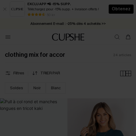
EXCLU APP 📲 -15% SUPP.
Obtenez
Téléchargez pour -15% supp. + livraison offerts !
* Livraison éclair 2-3 jours ouvrés >>
50 k+
Abonnement E-mail : -25% dès 4 achetés >>
clothing mix for accor
24
articles
Filtres
TRIER PAR
Soldes
Noir
Blanc