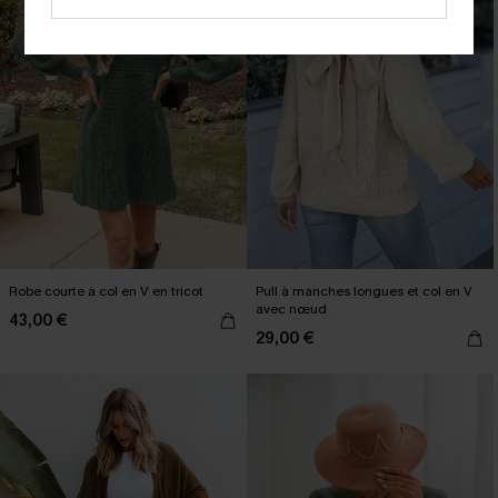
Robe courte à col en V en tricot
Pull à manches longues et col en V
avec nœud
43,00 €
29,00 €