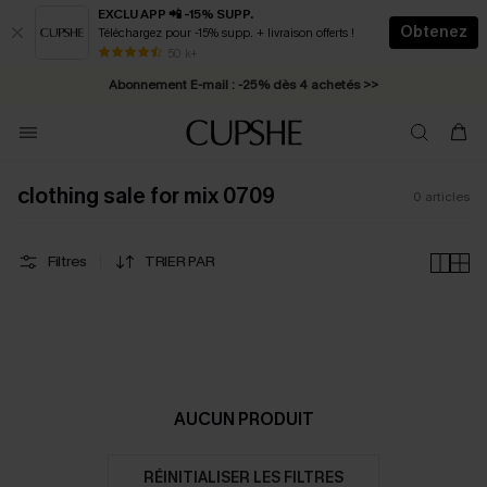
EXCLU APP 📲 -15% SUPP.
Obtenez
Téléchargez pour -15% supp. + livraison offerts !
* Livraison éclair 2-3 jours ouvrés >>
50 k+
Abonnement E-mail : -25% dès 4 achetés >>
clothing sale for mix 0709
0
articles
Filtres
TRIER PAR
AUCUN PRODUIT
RÉINITIALISER LES FILTRES