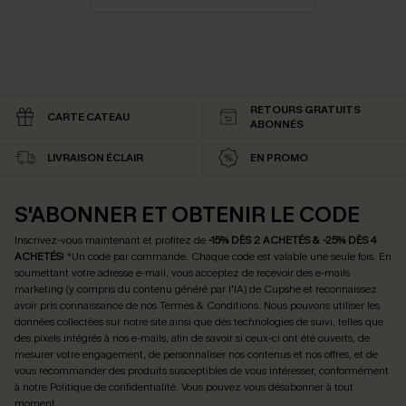
RETOURS GRATUITS
CARTE CATEAU
ABONNÉS
LIVRAISON ÉCLAIR
EN PROMO
S'ABONNER ET OBTENIR LE CODE
Inscrivez-vous maintenant et profitez de
-15% DÈS 2 ACHETÉS & -25% DÈS 4
ACHETÉS
! *Un code par commande. Chaque code est valable une seule fois.
En
soumettant votre adresse e-mail, vous acceptez de recevoir des e-mails
marketing (y compris du contenu généré par l'IA) de Cupshe et reconnaissez
avoir pris connaissance de nos
Termes & Conditions
. Nous pouvons utiliser les
données collectées sur notre site ainsi que des technologies de suivi, telles que
des pixels intégrés à nos e-mails, afin de savoir si ceux-ci ont été ouverts, de
mesurer votre engagement, de personnaliser nos contenus et nos offres, et de
vous recommander des produits susceptibles de vous intéresser, conformément
à notre
Politique de confidentialité
. Vous pouvez vous désabonner à tout
moment.