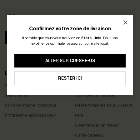
Confirmez votre zone de livraison
S'ABONNER
Il semble que vous vous trouviez en
États-Unis
.
Pour une
expérience optimale, passez sur votre site local.
ALLER SUR CUPSHE-US
LA MARQUE
SERVICES
RESTER ICI
À propos de nous
Livraison offerte dès 55 €
Avis clients
Suivi de commande
Cupshe chaîne logistique
Retours faciles sous 30 jours
Programme ambassadeur
FAQ
Commencer un retour
Carte cadeau