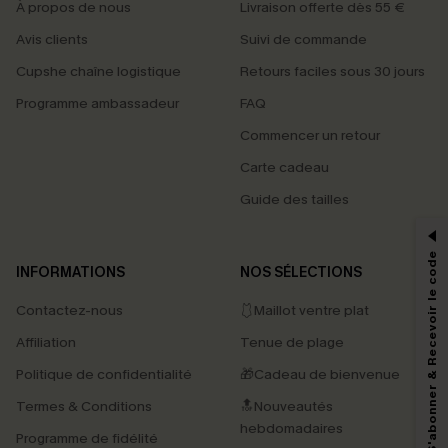
À propos de nous
Livraison offerte dès 55 €
Avis clients
Suivi de commande
Cupshe chaîne logistique
Retours faciles sous 30 jours
Programme ambassadeur
FAQ
Commencer un retour
Carte cadeau
PROFITEZ DE -15%
Guide des tailles
-15% dès 2 Achetés par E-mail
*Un code par commande, valable une seule fois.
S'abonner & Recevoir le code
INFORMATIONS
NOS SÉLECTIONS
Contactez-nous
🩱Maillot ventre plat
En soumettant votre adresse e-mail, vous acceptez de recevoir des e-mails
Affiliation
Tenue de plage
marketing (y compris du contenu généré par l'IA) de Cupshe et
reconnaissez avoir pris connaissance de nos
Termes & Conditions
. Nous
Politique de confidentialité
🎁Cadeau de bienvenue
pouvons utiliser les données collectées sur notre site ainsi que des
technologies de suivi, telles que des pixels intégrés à nos e-mails, afin de
Termes & Conditions
🔝Nouveautés
savoir si ceux-ci ont été ouverts, de mesurer votre engagement, de
personnaliser nos contenus et nos offres, et de vous recommander des
hebdomadaires
Programme de fidélité
produits susceptibles de vous intéresser, conformément à notre
Politique de