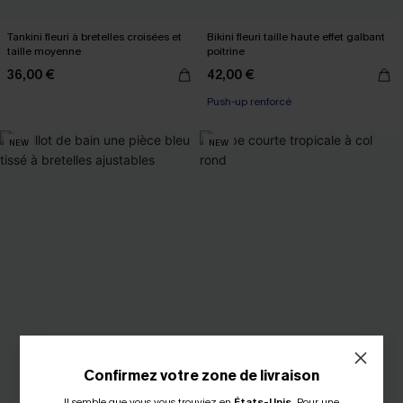
Tankini fleuri à bretelles croisées et
Bikini fleuri taille haute effet galbant
taille moyenne
poitrine
36,00 €
42,00 €
Push-up renforcé
NEW
NEW
Confirmez votre zone de livraison
Il semble que vous vous trouviez en
États-Unis
.
Pour une