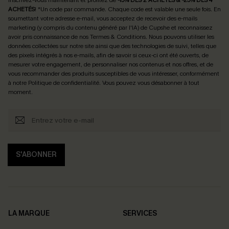
Inscrivez-vous maintenant et profitez de
-15% DÈS 2 ACHETÉS & -25% DÈS 4
ACHETÉS
! *Un code par commande. Chaque code est valable une seule fois.
En
soumettant votre adresse e-mail, vous acceptez de recevoir des e-mails
marketing (y compris du contenu généré par l'IA) de Cupshe et reconnaissez
avoir pris connaissance de nos
Termes & Conditions
. Nous pouvons utiliser les
données collectées sur notre site ainsi que des technologies de suivi, telles que
des pixels intégrés à nos e-mails, afin de savoir si ceux-ci ont été ouverts, de
mesurer votre engagement, de personnaliser nos contenus et nos offres, et de
vous recommander des produits susceptibles de vous intéresser, conformément
à notre
Politique de confidentialité
. Vous pouvez vous désabonner à tout
moment.
S'ABONNER
LA MARQUE
SERVICES