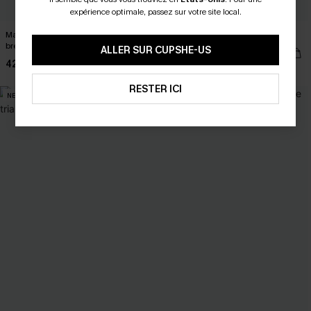
expérience optimale, passez sur votre site local.
Maillot de bain une pièce bleu tissé à
Robe courte tropicale à col rond
bretelles ajustables
ALLER SUR CUPSHE-US
33,00 €
42,00 €
RESTER ICI
NEW
NEW