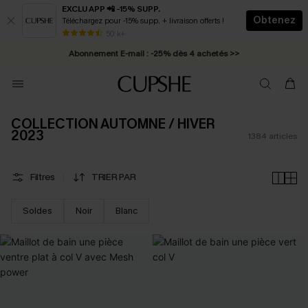
EXCLU APP 📲 -15% SUPP.
Obtenez
Téléchargez pour -15% supp. + livraison offerts !
Abonnement E-mail : -25% dès 4 achetés >>
50 k+
* Livraison éclair 2-3 jours ouvrés >>
COLLECTION AUTOMNE / HIVER
2023
1384
articles
Filtres
TRIER PAR
Soldes
Noir
Blanc