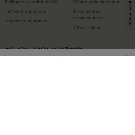
Politique de confidentialité
🎁Cadeau de bienvenue
pouvons utiliser les données collectées sur notre site ainsi que des
technologies de suivi, telles que des pixels intégrés à nos e-mails, afin de
Termes & Conditions
🔝Nouveautés
savoir si ceux-ci ont été ouverts, de mesurer votre engagement, de
personnaliser nos contenus et nos offres, et de vous recommander des
hebdomadaires
Programme de fidélité
produits susceptibles de vous intéresser, conformément à notre
Politique de
confidentialité
. Vous pouvez vous désabonner à tout moment.
😍Best-sellers
S'ABONNER
4.4
TÉLÉCHARGEZ L’APP CUPSHE
SUIVEZ-NOUS