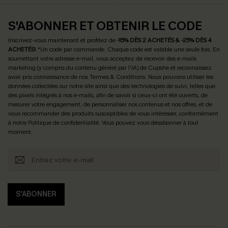
S'ABONNER ET OBTENIR LE CODE
Inscrivez-vous maintenant et profitez de
-15% DÈS 2 ACHETÉS & -25% DÈS 4
ACHETÉS
! *Un code par commande. Chaque code est valable une seule fois.
En
soumettant votre adresse e-mail, vous acceptez de recevoir des e-mails
marketing (y compris du contenu généré par l'IA) de Cupshe et reconnaissez
avoir pris connaissance de nos
Termes & Conditions
. Nous pouvons utiliser les
données collectées sur notre site ainsi que des technologies de suivi, telles que
des pixels intégrés à nos e-mails, afin de savoir si ceux-ci ont été ouverts, de
mesurer votre engagement, de personnaliser nos contenus et nos offres, et de
vous recommander des produits susceptibles de vous intéresser, conformément
à notre
Politique de confidentialité
. Vous pouvez vous désabonner à tout
moment.
S'ABONNER