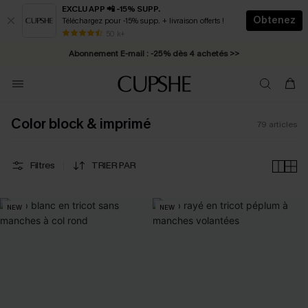
EXCLU APP 📲 -15% SUPP.
Obtenez
Téléchargez pour -15% supp. + livraison offerts !
Abonnement E-mail : -25% dès 4 achetés >>
50 k+
* Livraison éclair 2-3 jours ouvrés >>
Color block & imprimé
79
articles
Filtres
TRIER PAR
NEW
NEW