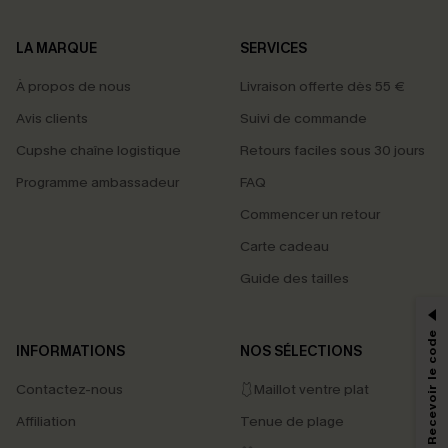
LA MARQUE
SERVICES
À propos de nous
Livraison offerte dès 55 €
Avis clients
Suivi de commande
Cupshe chaîne logistique
Retours faciles sous 30 jours
Programme ambassadeur
FAQ
Commencer un retour
Carte cadeau
PROFITEZ DE -15%
Guide des tailles
-15% dès 2 Achetés par E-mail
*Un code par commande, valable une seule fois.
S'abonner & Recevoir le code
INFORMATIONS
NOS SÉLECTIONS
Contactez-nous
🩱Maillot ventre plat
En soumettant votre adresse e-mail, vous acceptez de recevoir des e-mails
Affiliation
Tenue de plage
marketing (y compris du contenu généré par l'IA) de Cupshe et
reconnaissez avoir pris connaissance de nos
Termes & Conditions
. Nous