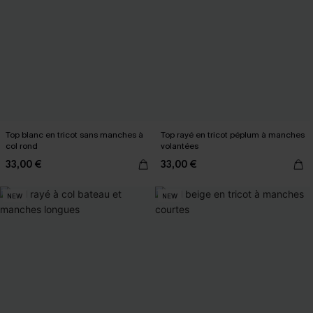
Top blanc en tricot sans manches à
Top rayé en tricot péplum à manches
col rond
volantées
33,00 €
33,00 €
NEW
NEW