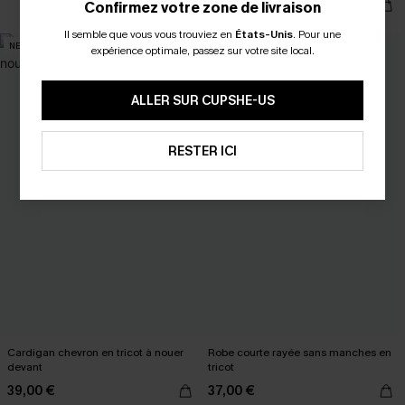
39,00 €
Confirmez votre zone de livraison
Il semble que vous vous trouviez en
États-Unis
.
Pour une
NEW
expérience optimale, passez sur votre site local.
ALLER SUR CUPSHE-US
RESTER ICI
Cardigan chevron en tricot à nouer
Robe courte rayée sans manches en
devant
tricot
39,00 €
37,00 €