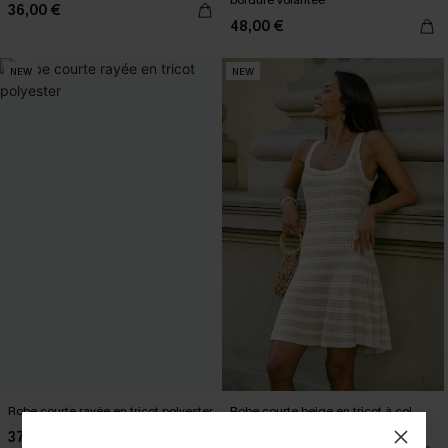
bordure volantée
36,00 €
48,00 €
NEW
NEW
Robe courte rayée en tricot polyester
Robe courte beige en tricot à col
carré
37,00 €