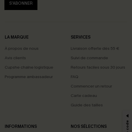
S'ABONNER
LA MARQUE
SERVICES
À propos de nous
Livraison offerte dès 55 €
Avis clients
Suivi de commande
Cupshe chaîne logistique
Retours faciles sous 30 jours
Programme ambassadeur
FAQ
Commencer un retour
Carte cadeau
PROFITEZ DE -15%
Guide des tailles
-15% dès 2 Achetés par E-mail
*Un code par commande, valable une seule fois.
INFORMATIONS
NOS SÉLECTIONS