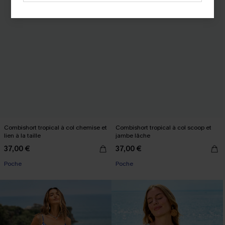
Combishort tropical à col chemise et
Combishort tropical à col scoop et
lien à la taille
jambe lâche
37,00 €
37,00 €
Poche
Poche