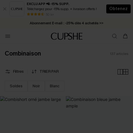
EXCLU APP 📲 -15% SUPP.
Obtenez
Téléchargez pour -15% supp. + livraison offerts !
Abonnement E-mail : -25% dès 4 achetés >>
50 k+
* Livraison éclair 2-3 jours ouvrés >>
Combinaison
137
articles
Filtres
TRIER PAR
Soldes
Noir
Blanc