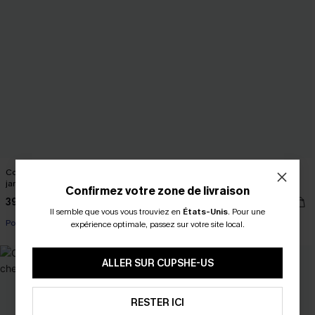
Combinaison rouge à col en V et
Combishort rayé à col chemise et
jambe lâche
nouer devant
Confirmez votre zone de livraison
39,00 €
37,00 €
Il semble que vous vous trouviez en
États-Unis
.
Pour une
Poche
Poche
expérience optimale, passez sur votre site local.
ALLER SUR CUPSHE-US
RESTER ICI