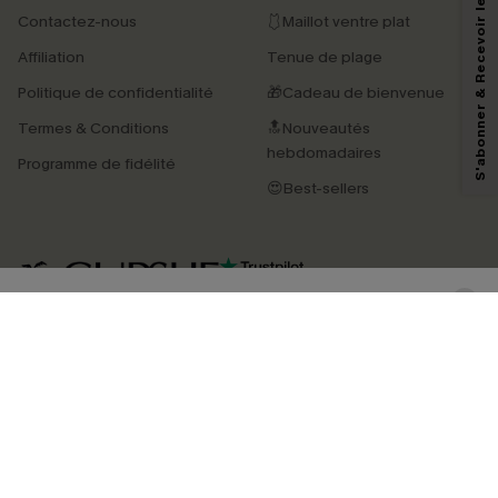
S'abonner & Recevoir le code
Contactez-nous
🩱Maillot ventre plat
En soumettant votre adresse e-mail, vous acceptez de recevoir des e-mails
Affiliation
Tenue de plage
marketing (y compris du contenu généré par l'IA) de Cupshe et
reconnaissez avoir pris connaissance de nos
Termes & Conditions
. Nous
Politique de confidentialité
🎁Cadeau de bienvenue
pouvons utiliser les données collectées sur notre site ainsi que des
technologies de suivi, telles que des pixels intégrés à nos e-mails, afin de
Termes & Conditions
🔝Nouveautés
savoir si ceux-ci ont été ouverts, de mesurer votre engagement, de
personnaliser nos contenus et nos offres, et de vous recommander des
hebdomadaires
Programme de fidélité
produits susceptibles de vous intéresser, conformément à notre
Politique de
confidentialité
. Vous pouvez vous désabonner à tout moment.
😍Best-sellers
S'ABONNER
4.3
TÉLÉCHARGEZ L’APP CUPSHE
SUIVEZ-NOUS