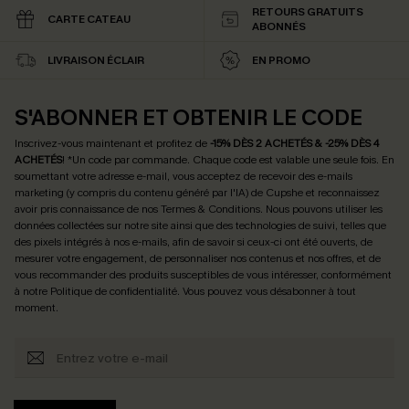
RETOURS GRATUITS
CARTE CATEAU
ABONNÉS
LIVRAISON ÉCLAIR
EN PROMO
S'ABONNER ET OBTENIR LE CODE
Inscrivez-vous maintenant et profitez de
-15% DÈS 2 ACHETÉS & -25% DÈS 4
ACHETÉS
! *Un code par commande. Chaque code est valable une seule fois.
En
soumettant votre adresse e-mail, vous acceptez de recevoir des e-mails
marketing (y compris du contenu généré par l'IA) de Cupshe et reconnaissez
avoir pris connaissance de nos
Termes & Conditions
. Nous pouvons utiliser les
données collectées sur notre site ainsi que des technologies de suivi, telles que
des pixels intégrés à nos e-mails, afin de savoir si ceux-ci ont été ouverts, de
mesurer votre engagement, de personnaliser nos contenus et nos offres, et de
vous recommander des produits susceptibles de vous intéresser, conformément
à notre
Politique de confidentialité
. Vous pouvez vous désabonner à tout
moment.