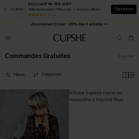
EXCLU APP 📲 -15% SUPP.
Obtenez
Téléchargez pour -15% supp. + livraison offerts !
* Livraison éclair 2-3 jours ouvrés >>
50 k+
Abonnement E-mail : -25% dès 4 achetés >>
Commandes Gratuites
3
articles
Filtres
TRIER PAR