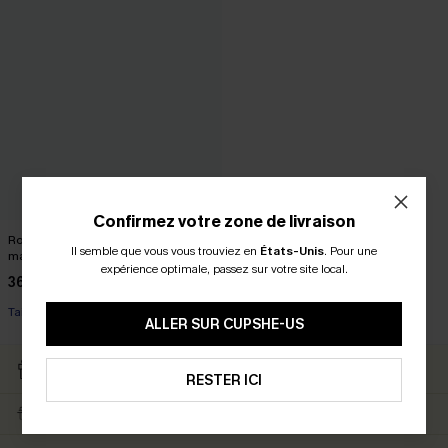
Confirmez votre zone de livraison
Robe courte à petites fleurs et
Il semble que vous vous trouviez en
États-Unis
.
Pour une
manches paysannes
expérience optimale, passez sur votre site local.
36,00 €
Taille haute
ALLER SUR CUPSHE-US
RETOURS GRATUITS
CARTE CATEAU
ABONNÉS
RESTER ICI
LIVRAISON ÉCLAIR
EN PROMO