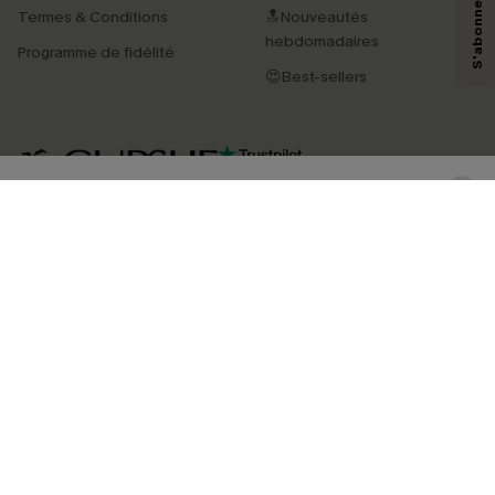
technologies de suivi, telles que des pixels intégrés à nos e-mails, afin de
Termes & Conditions
🔝Nouveautés
savoir si ceux-ci ont été ouverts, de mesurer votre engagement, de
personnaliser nos contenus et nos offres, et de vous recommander des
hebdomadaires
Programme de fidélité
produits susceptibles de vous intéresser, conformément à notre
Politique de
confidentialité
. Vous pouvez vous désabonner à tout moment.
😍Best-sellers
S'ABONNER
4.4
TÉLÉCHARGEZ L’APP CUPSHE
SUIVEZ-NOUS