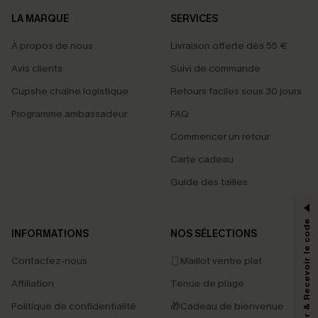
LA MARQUE
SERVICES
À propos de nous
Livraison offerte dès 55 €
Avis clients
Suivi de commande
Cupshe chaîne logistique
Retours faciles sous 30 jours
Programme ambassadeur
FAQ
Commencer un retour
Carte cadeau
PROFITEZ DE -15%
Guide des tailles
-15% dès 2 Achetés par E-mail
*Un code par commande, valable une seule fois.
S'abonner & Recevoir le code
INFORMATIONS
NOS SÉLECTIONS
Contactez-nous
🩱Maillot ventre plat
En soumettant votre adresse e-mail, vous acceptez de recevoir des e-mails
Affiliation
Tenue de plage
marketing (y compris du contenu généré par l'IA) de Cupshe et
reconnaissez avoir pris connaissance de nos
Termes & Conditions
. Nous
Politique de confidentialité
🎁Cadeau de bienvenue
pouvons utiliser les données collectées sur notre site ainsi que des