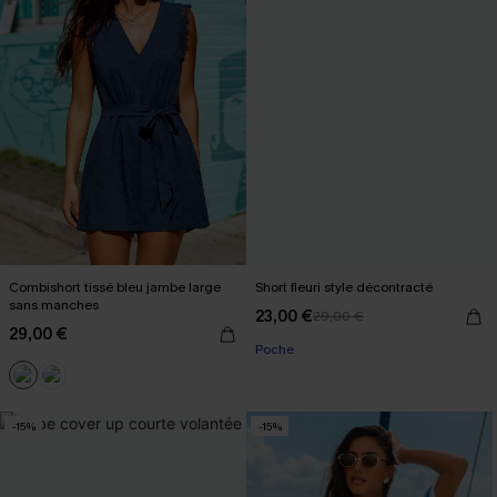
Combishort tissé bleu jambe large
Short fleuri style décontracté
sans manches
23,00 €
29,00 €
29,00 €
Poche
-15%
-15%