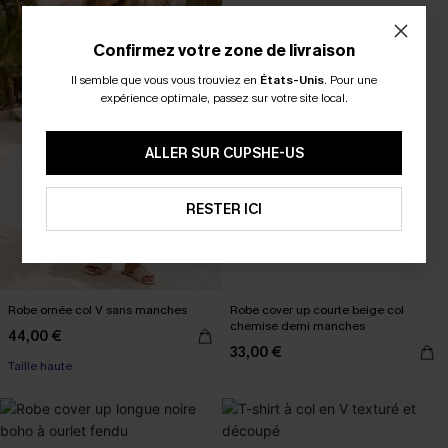
Confirmez votre zone de livraison
Il semble que vous vous trouviez en
États-Unis
.
Pour une
expérience optimale, passez sur votre site local.
ALLER SUR CUPSHE-US
RESTER ICI
Robe ornée col V sans manches
Robe cover up courte beige col
chemise demi manches
44,00 €
33,00 €
Taille haute