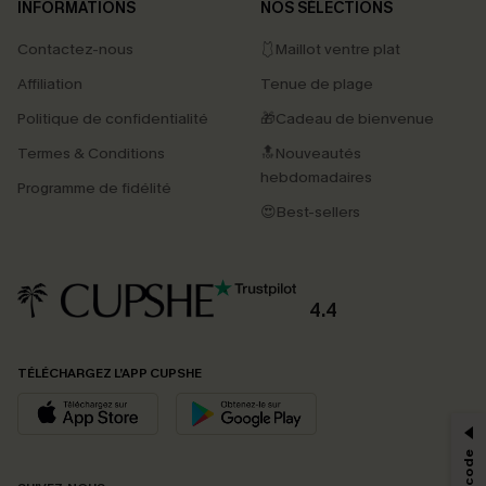
INFORMATIONS
NOS SÉLECTIONS
Contactez-nous
🩱Maillot ventre plat
Affiliation
Tenue de plage
Politique de confidentialité
🎁Cadeau de bienvenue
Termes & Conditions
🔝Nouveautés
hebdomadaires
Programme de fidélité
😍Best-sellers
4.4
PROFITEZ DE -15%
TÉLÉCHARGEZ L’APP CUPSHE
-15% dès 2 Achetés par E-mail
*Un code par commande, valable une seule fois.