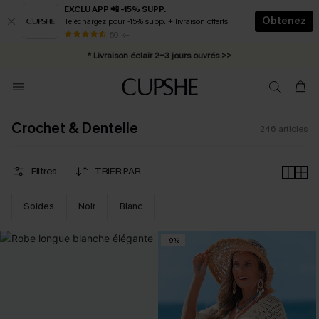
EXCLU APP 📲 -15% SUPP.
Obtenez
Téléchargez pour -15% supp. + livraison offerts !
Abonnement E-mail : -25% dès 4 achetés >>
50 k+
* Livraison éclair 2-3 jours ouvrés >>
Crochet & Dentelle
246
articles
Filtres
TRIER PAR
Soldes
Noir
Blanc
-9%