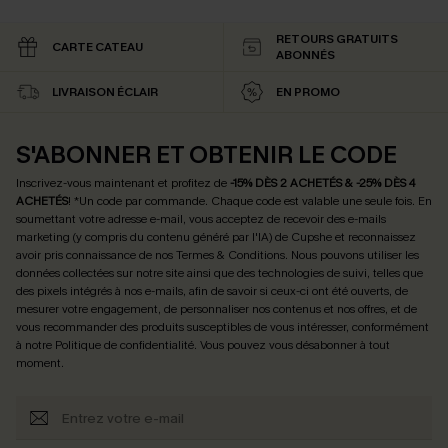
RETOURS GRATUITS
CARTE CATEAU
ABONNÉS
LIVRAISON ÉCLAIR
EN PROMO
S'ABONNER ET OBTENIR LE CODE
Inscrivez-vous maintenant et profitez de
-15% DÈS 2 ACHETÉS & -25% DÈS 4
ACHETÉS
! *Un code par commande. Chaque code est valable une seule fois.
En
soumettant votre adresse e-mail, vous acceptez de recevoir des e-mails
marketing (y compris du contenu généré par l'IA) de Cupshe et reconnaissez
avoir pris connaissance de nos
Termes & Conditions
. Nous pouvons utiliser les
données collectées sur notre site ainsi que des technologies de suivi, telles que
des pixels intégrés à nos e-mails, afin de savoir si ceux-ci ont été ouverts, de
mesurer votre engagement, de personnaliser nos contenus et nos offres, et de
vous recommander des produits susceptibles de vous intéresser, conformément
à notre
Politique de confidentialité
. Vous pouvez vous désabonner à tout
moment.