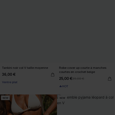
Tankini noir col V taille moyenne
Robe cover up courte à manches
courtes en crochet beige
36,00 €
25,00 €
29,00 €
Ventre plat
🔥HOT
NEW
NEW