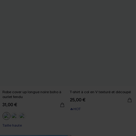
Robe cover up longue noire boho à
T-shirt à col en V texturé et découpé
ourlet fendu
25,00 €
31,00 €
🔥HOT
Taille haute