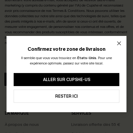
soumettant votre adresse e-mail, vous acceptez de recevoir des e-mails
marketing (y compris du contenu généré par l'IA) de Cupshe et reconnaissez
avoir pris connaissance de nos
Termes & Conditions
. Nous pouvons utiliser les
données collectées sur notre site ainsi que des technologies de suivi, telles que
des pixels intégrés à nos e-mails, afin de savoir si ceux-ci ont été ouverts, de
mesurer votre engagement, de personnaliser nos contenus et nos offres, et de
vous recommander des produits susceptibles de vous intéresser, conformément
à notre
Politique de confidentialité
. Vous pouvez vous désabonner à tout
moment.
Confirmez votre zone de livraison
Il semble que vous vous trouviez en
États-Unis
.
Pour une
expérience optimale, passez sur votre site local.
S'ABONNER
ALLER SUR CUPSHE-US
RESTER ICI
LA MARQUE
SERVICES
À propos de nous
Livraison offerte dès 55 €