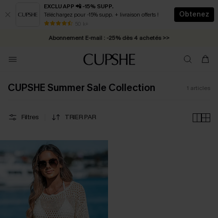
EXCLU APP 📲 -15% SUPP.
Obtenez
Téléchargez pour -15% supp. + livraison offerts !
* Livraison éclair 2-3 jours ouvrés >>
50 k+
Abonnement E-mail : -25% dès 4 achetés >>
CUPSHE Summer Sale Collection
1
articles
Filtres
TRIER PAR