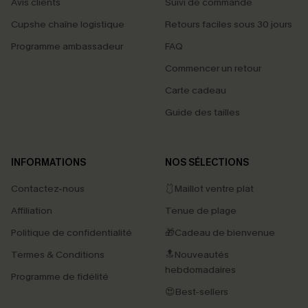
Avis clients
Suivi de commande
Cupshe chaîne logistique
Retours faciles sous 30 jours
Programme ambassadeur
FAQ
Commencer un retour
Carte cadeau
Guide des tailles
INFORMATIONS
NOS SÉLECTIONS
Contactez-nous
🩱Maillot ventre plat
Affiliation
Tenue de plage
Politique de confidentialité
🎁Cadeau de bienvenue
Termes & Conditions
🔝Nouveautés
hebdomadaires
Programme de fidélité
😍Best-sellers