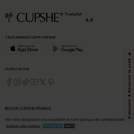
4.4
PROFITEZ DE -15%
TÉLÉCHARGEZ L’APP CUPSHE
-15% dès 2 Achetés par E-mail
*Un code par commande, valable une seule fois.
S'abonner & Recevoir le code
SUIVEZ-NOUS
En soumettant votre adresse e-mail, vous acceptez de recevoir des e-mails
marketing (y compris du contenu généré par l'IA) de Cupshe et
reconnaissez avoir pris connaissance de nos
Termes & Conditions
. Nous
pouvons utiliser les données collectées sur notre site ainsi que des
technologies de suivi, telles que des pixels intégrés à nos e-mails, afin de
savoir si ceux-ci ont été ouverts, de mesurer votre engagement, de
©2026 CUPSHE FRANCE
personnaliser nos contenus et nos offres, et de vous recommander des
produits susceptibles de vous intéresser, conformément à notre
Politique de
Voir nôtre
déclaration d'accessibilité
et notre
politique de confidentialité.
confidentialité
. Vous pouvez vous désabonner à tout moment.
Gestion des cookies