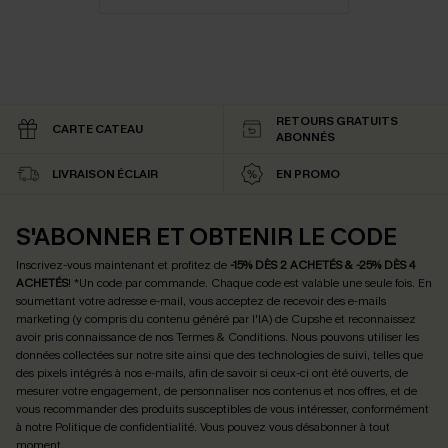
RETOURS GRATUITS
CARTE CATEAU
ABONNÉS
LIVRAISON ÉCLAIR
EN PROMO
S'ABONNER ET OBTENIR LE CODE
Inscrivez-vous maintenant et profitez de
-15% DÈS 2 ACHETÉS & -25% DÈS 4
ACHETÉS
! *Un code par commande. Chaque code est valable une seule fois.
En
soumettant votre adresse e-mail, vous acceptez de recevoir des e-mails
marketing (y compris du contenu généré par l'IA) de Cupshe et reconnaissez
avoir pris connaissance de nos
Termes & Conditions
. Nous pouvons utiliser les
données collectées sur notre site ainsi que des technologies de suivi, telles que
des pixels intégrés à nos e-mails, afin de savoir si ceux-ci ont été ouverts, de
mesurer votre engagement, de personnaliser nos contenus et nos offres, et de
vous recommander des produits susceptibles de vous intéresser, conformément
à notre
Politique de confidentialité
. Vous pouvez vous désabonner à tout
moment.