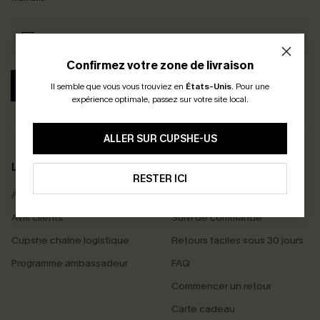
Confirmez votre zone de livraison
S'ABONNER
Il semble que vous vous trouviez en
États-Unis
.
Pour une
expérience optimale, passez sur votre site local.
ALLER SUR CUPSHE-US
LA MARQUE
SERVICES
RESTER ICI
À propos de nous
Livraison offerte dès 55 €
Avis clients
Suivi de commande
Cupshe chaîne logistique
Retours faciles sous 30 jours
Programme ambassadeur
FAQ
Commencer un retour
Carte cadeau