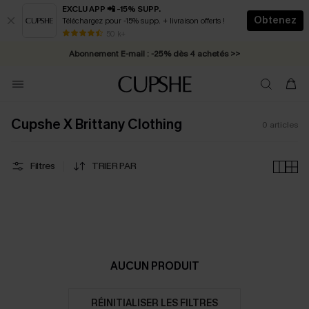
EXCLU APP 📲 -15% SUPP.
Obtenez
Téléchargez pour -15% supp. + livraison offerts !
* Livraison éclair 2-3 jours ouvrés >>
50 k+
Abonnement E-mail : -25% dès 4 achetés >>
Cupshe X Brittany Clothing
0
articles
Filtres
TRIER PAR
AUCUN PRODUIT
RÉINITIALISER LES FILTRES