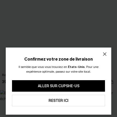
Confirmez votre zone de livraison
Il semble que vous vous trouviez en
États-Unis
.
Pour une
expérience optimale, passez sur votre site local.
Robe courte manches longues
Robe col V ourlet asymétrique
39,00 €
32,00 €
ALLER SUR CUPSHE-US
RESTER ICI