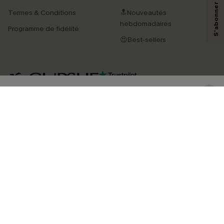
technologies de suivi, telles que des pixels intégrés à nos e-mails, afin de
Termes & Conditions
🔝Nouveautés
savoir si ceux-ci ont été ouverts, de mesurer votre engagement, de
personnaliser nos contenus et nos offres, et de vous recommander des
hebdomadaires
Programme de fidélité
produits susceptibles de vous intéresser, conformément à notre
Politique de
confidentialité
. Vous pouvez vous désabonner à tout moment.
😍Best-sellers
S'ABONNER
4.3
TÉLÉCHARGEZ L’APP CUPSHE
SUIVEZ-NOUS