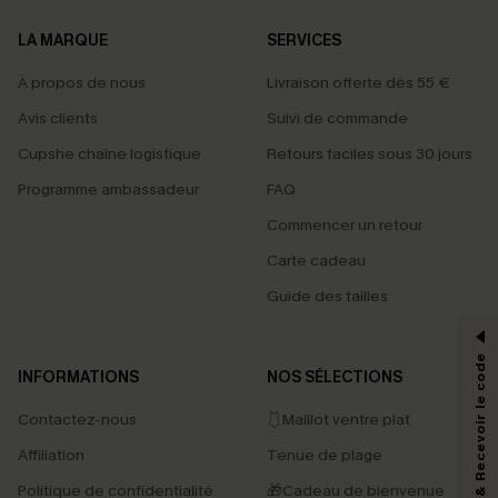
LA MARQUE
SERVICES
À propos de nous
Livraison offerte dès 55 €
Avis clients
Suivi de commande
Cupshe chaîne logistique
Retours faciles sous 30 jours
Programme ambassadeur
FAQ
Commencer un retour
Carte cadeau
PROFITEZ DE -15%
Guide des tailles
-15% dès 2 Achetés par E-mail
*Un code par commande, valable une seule fois.
S'abonner & Recevoir le code
INFORMATIONS
NOS SÉLECTIONS
Contactez-nous
🩱Maillot ventre plat
En soumettant votre adresse e-mail, vous acceptez de recevoir des e-mails
Affiliation
Tenue de plage
marketing (y compris du contenu généré par l'IA) de Cupshe et
reconnaissez avoir pris connaissance de nos
Termes & Conditions
. Nous
Politique de confidentialité
🎁Cadeau de bienvenue
pouvons utiliser les données collectées sur notre site ainsi que des