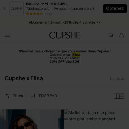
EXCLU APP 📲 -15% SUPP.
Obtenez
Téléchargez pour -15% supp. + livraison offerts !
* Livraison éclair 2-3 jours ouvrés >>
50 k+
Abonnement E-mail : -25% dès 4 achetés >>
N'hésitez pas à choisir ce que vous voulez dans Cupshe !
Code promo :
Elisa
15% OFF dès 50€
20% OFF dès 80€
Cupshe x Elisa
8
articles
Filtres
TRIER PAR