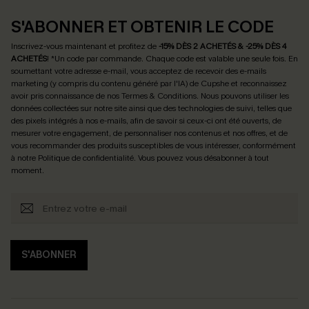
S'ABONNER ET OBTENIR LE CODE
Inscrivez-vous maintenant et profitez de
-15% DÈS 2 ACHETÉS & -25% DÈS 4
ACHETÉS
! *Un code par commande. Chaque code est valable une seule fois.
En
soumettant votre adresse e-mail, vous acceptez de recevoir des e-mails
marketing (y compris du contenu généré par l'IA) de Cupshe et reconnaissez
avoir pris connaissance de nos
Termes & Conditions
. Nous pouvons utiliser les
données collectées sur notre site ainsi que des technologies de suivi, telles que
des pixels intégrés à nos e-mails, afin de savoir si ceux-ci ont été ouverts, de
mesurer votre engagement, de personnaliser nos contenus et nos offres, et de
vous recommander des produits susceptibles de vous intéresser, conformément
à notre
Politique de confidentialité
. Vous pouvez vous désabonner à tout
moment.
S'ABONNER