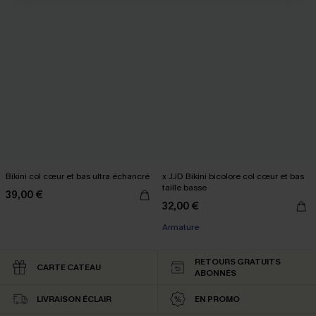
Bikini col cœur et bas ultra échancré
x JJD Bikini bicolore col cœur et bas
taille basse
39,00 €
32,00 €
Armature
RETOURS GRATUITS
CARTE CATEAU
ABONNÉS
LIVRAISON ÉCLAIR
EN PROMO