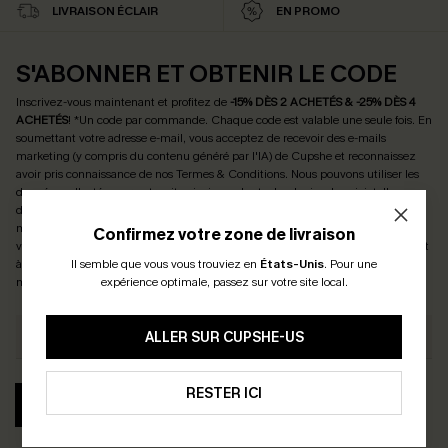
LIVRAISON ÉCLAIR
EN PROMO
S'ABONNER ET OBTENIR LE CODE
Inscrivez-vous maintenant et profitez de
-15% DÈS 2 ACHETÉS & -25% DÈS 4
ACHETÉS
! *Un code par commande. Chaque code est valable une seule fois.
En
soumettant votre adresse e-mail, vous acceptez de recevoir des e-mails
marketing (y compris du contenu généré par l'IA) de Cupshe et reconnaissez
avoir pris connaissance de nos
Termes & Conditions
. Nous pouvons utiliser les
données collectées sur notre site ainsi que des technologies de suivi, telles que
des pixels intégrés à nos e-mails, afin de savoir si ceux-ci ont été ouverts, de
mesurer votre engagement, de personnaliser nos contenus et nos offres, et de
Confirmez votre zone de livraison
vous recommander des produits susceptibles de vous intéresser, conformément
Il semble que vous vous trouviez en
États-Unis
.
Pour une
à notre
Politique de confidentialité
. Vous pouvez vous désabonner à tout
expérience optimale, passez sur votre site local.
moment.
ALLER SUR CUPSHE-US
RESTER ICI
S'ABONNER