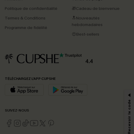
Politique de confidentialité
🎁Cadeau de bienvenue
Termes & Conditions
🔝Nouveautés
hebdomadaires
Programme de fidélité
😍Best-sellers
4.4
PROFITEZ DE -15%
TÉLÉCHARGEZ L’APP CUPSHE
-15% dès 2 Achetés par E-mail
*Un code par commande, valable une seule fois.
S'abonner & Recevoir le code
SUIVEZ-NOUS
En soumettant votre adresse e-mail, vous acceptez de recevoir des e-mails
marketing (y compris du contenu généré par l'IA) de Cupshe et
reconnaissez avoir pris connaissance de nos
Termes & Conditions
. Nous