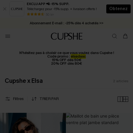
EXCLU APP 📲 -15% SUPP.
Obtenez
Téléchargez pour -15% supp. + livraison offerts !
* Livraison éclair 2-3 jours ouvrés >>
50 k+
Abonnement E-mail : -25% dès 4 achetés >>
N'hésitez pas à choisir ce que vous voulez dans Cupshe !
Code promo :
elsadasc
15% OFF dès 50€
20% OFF dès 80€
Cupshe x Elsa
2
articles
Filtres
TRIER PAR