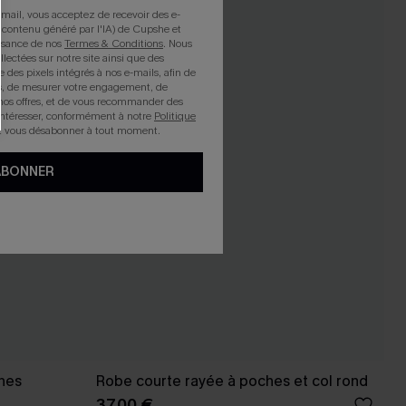
mail, vous acceptez de recevoir des e-
 contenu généré par l'IA) de Cupshe et
issance de nos
Termes & Conditions
. Nous
llectées sur notre site ainsi que des
e des pixels intégrés à nos e-mails, afin de
rts, de mesurer votre engagement, de
nos offres, et de vous recommander des
intéresser, conformément à notre
Politique
z vous désabonner à tout moment.
ABONNER
hes
Robe courte rayée à poches et col rond
37,00 €