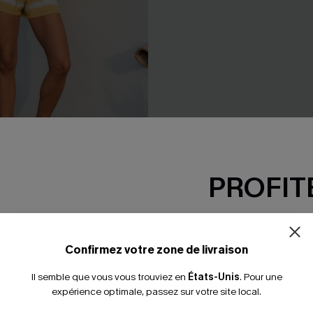
PROFITE
tricot à jambe droite
Pull sans manches crème en tr
rond
34,00 €
-15% dès 2 A
*Un code par command
Confirmez votre zone de livraison
Il semble que vous vous trouviez en
États-Unis
.
Pour une
expérience optimale, passez sur votre site local.