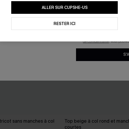
En soumettant votre adresse e-
ALLER SUR CUPSHE-US
mails marketing (y compris du
reconnaissez avoir pris conna
pouvons utiliser les données co
technologies de suivi, telles qu
RESTER ICI
savoir si ceux-ci ont été ouve
personnaliser nos contenus et 
produits susceptibles de vous 
de confidentialité
. Vous pouve
S'
tricot sans manches à col
Top beige à col rond et manc
courtes