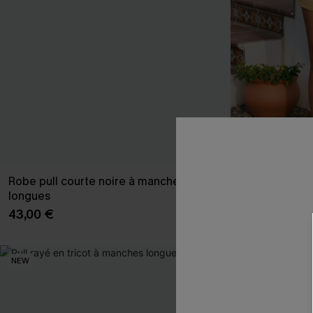
Robe pull courte noire à manches
Short rayé en 
longues
29,00 €
43,00 €
NEW