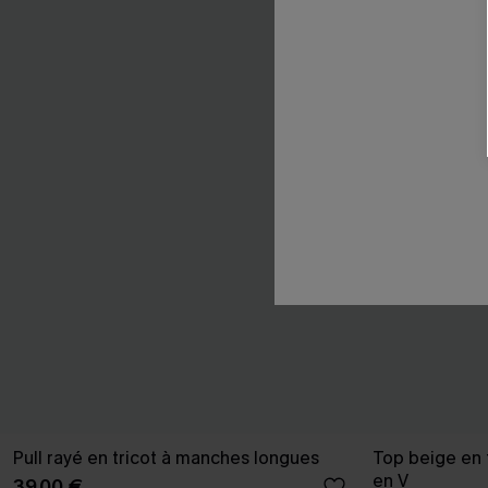
Pull rayé en tricot à manches longues
Top beige en 
en V
39,00 €