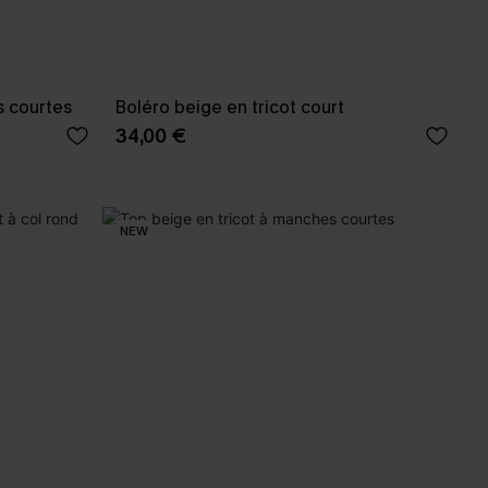
s courtes
Boléro beige en tricot court
34,00 €
NEW