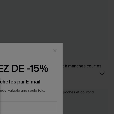
Z DE -15%
icot à col
Top beige en tricot à manches courtes
34,00 €
chetés par E-mail
e, valable une seule fois.