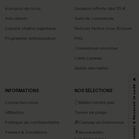
À propos de nous
Livraison offerte dès 55 €
Avis clients
Suivi de commande
Cupshe chaîne logistique
Retours faciles sous 30 jours
Programme ambassadeur
FAQ
Commencer un retour
Carte cadeau
PROFITEZ DE -15%
Guide des tailles
-15% dès 2 Achetés par E-mail
*Un code par commande, valable une seule fois.
S'abonner & Recevoir le code
INFORMATIONS
NOS SÉLECTIONS
Contactez-nous
🩱Maillot ventre plat
En soumettant votre adresse e-mail, vous acceptez de recevoir des e-mails
Affiliation
Tenue de plage
marketing (y compris du contenu généré par l'IA) de Cupshe et
reconnaissez avoir pris connaissance de nos
Termes & Conditions
. Nous
Politique de confidentialité
🎁Cadeau de bienvenue
pouvons utiliser les données collectées sur notre site ainsi que des
technologies de suivi, telles que des pixels intégrés à nos e-mails, afin de
Termes & Conditions
🔝Nouveautés
savoir si ceux-ci ont été ouverts, de mesurer votre engagement, de
personnaliser nos contenus et nos offres, et de vous recommander des