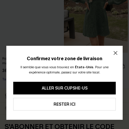
Confirmez votre zone de livraison
Robe courte à petites fleurs et
Robe courte à col en V en tricot
manches paysannes
43,00 €
Il semble que vous vous trouviez en
États-Unis
.
Pour une
36,00 €
expérience optimale, passez sur votre site local.
Taille haute
ALLER SUR CUPSHE-US
RETOURS GRATUITS
CARTE CATEAU
ABONNÉS
RESTER ICI
LIVRAISON ÉCLAIR
EN PROMO
S'ABONNER ET OBTENIR LE CODE