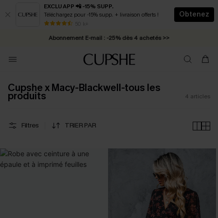
EXCLU APP 📲 -15% SUPP.
Obtenez
Téléchargez pour -15% supp. + livraison offerts !
* Livraison éclair 2-3 jours ouvrés >>
50 k+
Abonnement E-mail : -25% dès 4 achetés >>
Cupshe x Macy-Blackwell-tous les
produits
4
articles
Filtres
TRIER PAR