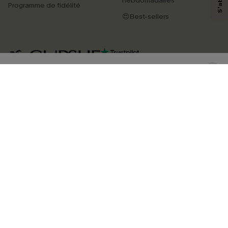
hebdomadaires
Programme de fidélité
produits susceptibles de vous intéresser, conformément à notre
Politique de
confidentialité
. Vous pouvez vous désabonner à tout moment.
😍Best-sellers
S'ABONNER
4.3
TÉLÉCHARGEZ L’APP CUPSHE
SUIVEZ-NOUS
©2026 CUPSHE FRANCE