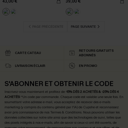
43,00 €
39,00 €
PAGE PRÉCÉDENTE
PAGE SUIVANTE
RETOURS GRATUITS
CARTE CATEAU
ABONNÉS
LIVRAISON ÉCLAIR
EN PROMO
S'ABONNER ET OBTENIR LE CODE
Inscrivez-vous maintenant et profitez de
-15% DÈS 2 ACHETÉS & -25% DÈS 4
ACHETÉS
! *Un code par commande. Chaque code est valable une seule fois.
En
soumettant votre adresse e-mail, vous acceptez de recevoir des e-mails
marketing (y compris du contenu généré par l'IA) de Cupshe et reconnaissez
avoir pris connaissance de nos
Termes & Conditions
. Nous pouvons utiliser les
données collectées sur notre site ainsi que des technologies de suivi, telles que
des pixels intégrés à nos e-mails, afin de savoir si ceux-ci ont été ouverts, de
mesurer votre engagement, de personnaliser nos contenus et nos offres, et de