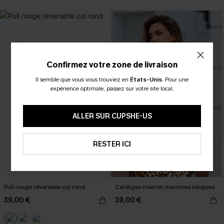
Confirmez votre zone de livraison
Il semble que vous vous trouviez en
États-Unis
.
Pour une
expérience optimale, passez sur votre site local.
ALLER SUR CUPSHE-US
RESTER ICI
Pull rouge réversible col rond
Cardigan marron manches longues
39,00 €
39,00 €