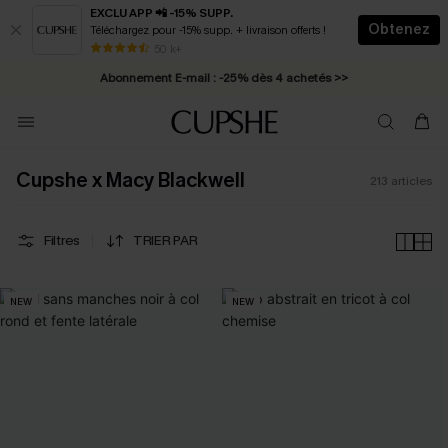
EXCLU APP 📲 -15% SUPP.
Obtenez
Téléchargez pour -15% supp. + livraison offerts !
Abonnement E-mail : -25% dès 4 achetés >>
50 k+
* Livraison éclair 2-3 jours ouvrés >>
Cupshe x Macy Blackwell
213
articles
Filtres
TRIER PAR
NEW
NEW