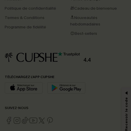
Politique de confidentialité
🎁Cadeau de bienvenue
Termes & Conditions
🔝Nouveautés
hebdomadaires
Programme de fidélité
😍Best-sellers
4.4
PROFITEZ DE -15%
TÉLÉCHARGEZ L’APP CUPSHE
-15% dès 2 Achetés par E-mail
*Un code par commande, valable une seule fois.
S'abonner & Recevoir le code
SUIVEZ-NOUS
En soumettant votre adresse e-mail, vous acceptez de recevoir des e-mails
marketing (y compris du contenu généré par l'IA) de Cupshe et
reconnaissez avoir pris connaissance de nos
Termes & Conditions
. Nous