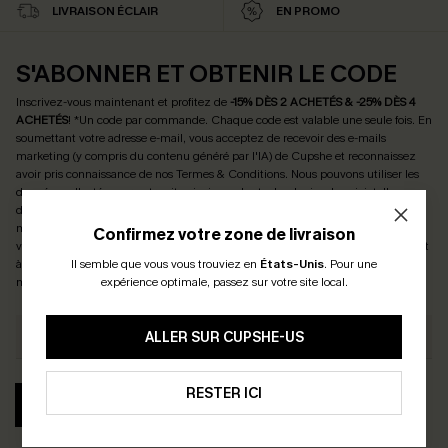
LIVRAISON ÉCLAIR
EN PROMO
S'ABONNER ET OBTENIR LE CODE
Inscrivez-vous maintenant et profitez de
-15% DÈS 2 ACHETÉS & -25% DÈS 4
ACHETÉS
! *Un code par commande. Chaque code est valable une seule fois.
En
soumettant votre adresse e-mail, vous acceptez de recevoir des e-mails
marketing (y compris du contenu généré par l'IA) de Cupshe et reconnaissez
avoir pris connaissance de nos
Termes & Conditions
. Nous pouvons utiliser les
données collectées sur notre site ainsi que des technologies de suivi, telles que
des pixels intégrés à nos e-mails, afin de savoir si ceux-ci ont été ouverts, de
mesurer votre engagement, de personnaliser nos contenus et nos offres, et de
Confirmez votre zone de livraison
vous recommander des produits susceptibles de vous intéresser, conformément
Il semble que vous vous trouviez en
États-Unis
.
Pour une
à notre
Politique de confidentialité
. Vous pouvez vous désabonner à tout
expérience optimale, passez sur votre site local.
moment.
ALLER SUR CUPSHE-US
RESTER ICI
S'ABONNER