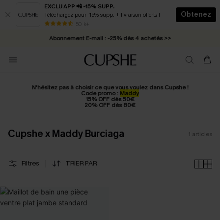
EXCLU APP 📲 -15% SUPP.
Obtenez
Téléchargez pour -15% supp. + livraison offerts !
* Livraison éclair 2-3 jours ouvrés >>
50 k+
Abonnement E-mail : -25% dès 4 achetés >>
N'hésitez pas à choisir ce que vous voulez dans Cupshe !
Code promo :
Maddy
15% OFF dès 50€
20% OFF dès 80€
Cupshe x Maddy Burciaga
1
articles
Filtres
TRIER PAR