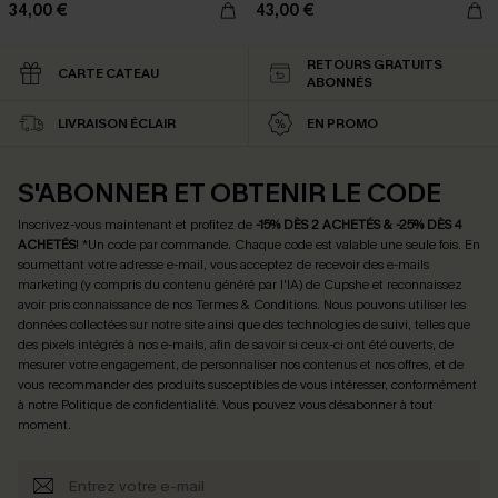
34,00 €
43,00 €
RETOURS GRATUITS
CARTE CATEAU
ABONNÉS
LIVRAISON ÉCLAIR
EN PROMO
S'ABONNER ET OBTENIR LE CODE
Inscrivez-vous maintenant et profitez de
-15% DÈS 2 ACHETÉS & -25% DÈS 4
ACHETÉS
! *Un code par commande. Chaque code est valable une seule fois.
En
soumettant votre adresse e-mail, vous acceptez de recevoir des e-mails
marketing (y compris du contenu généré par l'IA) de Cupshe et reconnaissez
avoir pris connaissance de nos
Termes & Conditions
. Nous pouvons utiliser les
données collectées sur notre site ainsi que des technologies de suivi, telles que
des pixels intégrés à nos e-mails, afin de savoir si ceux-ci ont été ouverts, de
mesurer votre engagement, de personnaliser nos contenus et nos offres, et de
vous recommander des produits susceptibles de vous intéresser, conformément
à notre
Politique de confidentialité
. Vous pouvez vous désabonner à tout
moment.