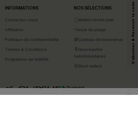
S'abonner & Recevoir le code
INFORMATIONS
NOS SÉLECTIONS
Contactez-nous
🩱Maillot ventre plat
En soumettant votre adresse e-mail, vous acceptez de recevoir des e-mails
Affiliation
Tenue de plage
marketing (y compris du contenu généré par l'IA) de Cupshe et
reconnaissez avoir pris connaissance de nos
Termes & Conditions
. Nous
Politique de confidentialité
🎁Cadeau de bienvenue
pouvons utiliser les données collectées sur notre site ainsi que des
technologies de suivi, telles que des pixels intégrés à nos e-mails, afin de
Termes & Conditions
🔝Nouveautés
savoir si ceux-ci ont été ouverts, de mesurer votre engagement, de
personnaliser nos contenus et nos offres, et de vous recommander des
hebdomadaires
Programme de fidélité
produits susceptibles de vous intéresser, conformément à notre
Politique de
confidentialité
. Vous pouvez vous désabonner à tout moment.
😍Best-sellers
S'ABONNER
4.4
TÉLÉCHARGEZ L’APP CUPSHE