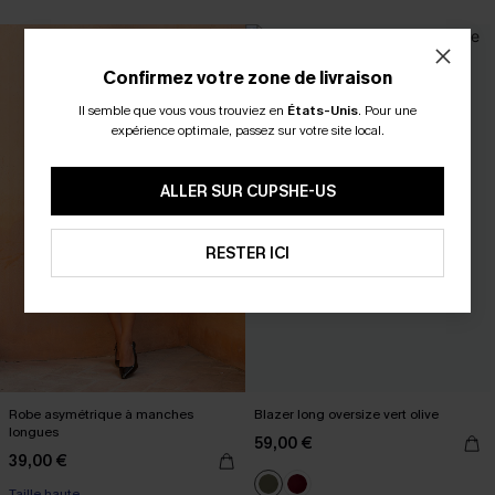
Confirmez votre zone de livraison
Il semble que vous vous trouviez en
États-Unis
.
Pour une
expérience optimale, passez sur votre site local.
ALLER SUR CUPSHE-US
RESTER ICI
Robe asymétrique à manches
Blazer long oversize vert olive
longues
59,00 €
39,00 €
Taille haute