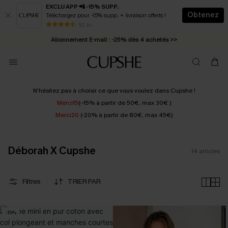
EXCLU APP 📲 -15% SUPP.
Obtenez
Téléchargez pour -15% supp. + livraison offerts !
* Livraison éclair 2-3 jours ouvrés >>
50 k+
Abonnement E-mail : -25% dès 4 achetés >>
N'hésitez pas à choisir ce que vous voulez dans Cupshe !
Merci15
(
--15% à partir de 50€, max 30€
)
Merci20
(
-20% à partir de 80€, max 45€
)
Déborah X Cupshe
14
articles
Filtres
TRIER PAR
-15%