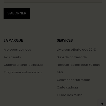
S'ABONNER
LA MARQUE
SERVICES
À propos de nous
Livraison offerte dès 55 €
Avis clients
Suivi de commande
Cupshe chaîne logistique
Retours faciles sous 30 jours
Programme ambassadeur
FAQ
Commencer un retour
Carte cadeau
PROFITEZ DE -15%
Guide des tailles
-15% dès 2 Achetés par E-mail
*Un code par commande, valable une seule fois.