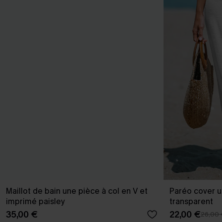
Maillot de bain une pièce à col en V et
Paréo cover u
imprimé paisley
transparent
35,00 €
22,00 €
26,00