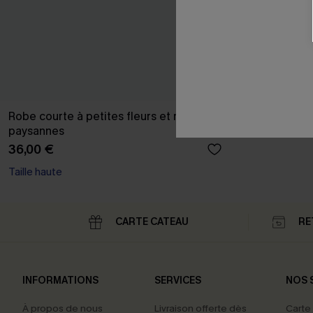
Robe courte à petites fleurs et manches
paysannes
36,00 €
Taille haute
CARTE CATEAU
RE
INFORMATIONS
SERVICES
NOS 
À propos de nous
Livraison offerte dès
Carte