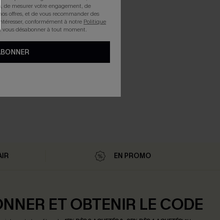
rts, de mesurer votre engagement, de
nos offres, et de vous recommander des
intéresser, conformément à notre
Politique
z vous désabonner à tout moment.
ABONNER
AIR
EN PROMO
ONNER ET OBTENIR LE CODE