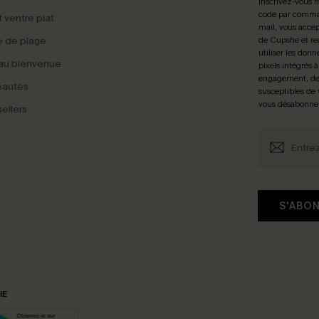
Inscrivez-vous 
code par comman
t ventre plat
mail, vous accep
 de plage
de Cupshe et re
utiliser les donn
au bienvenue
pixels intégrés à
engagement, de 
eautés
susceptibles de
vous désabonne
ellers
S'ABO
HE