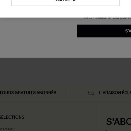
savoir si ceux-ci ont été ouve
personnaliser nos contenus et 
produits susceptibles de vous 
de confidentialité
. Vous pouve
S'
TOURS GRATUITS ABONNÉS
LIVRAISON ÉCL
SÉLECTIONS
S'AB
 cadeau