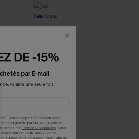
Taille haute
Z DE -15%
chetés par E-mail
e, valable une seule fois.
mail, vous acceptez de recevoir des e-
 contenu généré par l'IA) de Cupshe et
issance de nos
Termes & Conditions
. Nous
llectées sur notre site ainsi que des
e des pixels intégrés à nos e-mails, afin de