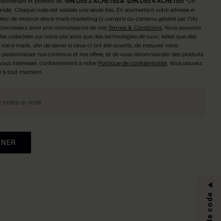
maintenant et profitez de
-15% DÈS 2 ACHETÉS & -25% DÈS 4 ACHETÉS
! *Un
de. Chaque code est valable une seule fois.
En soumettant votre adresse e-
tez de recevoir des e-mails marketing (y compris du contenu généré par l'IA)
connaissez avoir pris connaissance de nos
Termes & Conditions
. Nous pouvons
ées collectées sur notre site ainsi que des technologies de suivi, telles que des
 nos e-mails, afin de savoir si ceux-ci ont été ouverts, de mesurer votre
personnaliser nos contenus et nos offres, et de vous recommander des produits
 vous intéresser, conformément à notre
Politique de confidentialité
. Vous pouvez
r à tout moment.
NNER