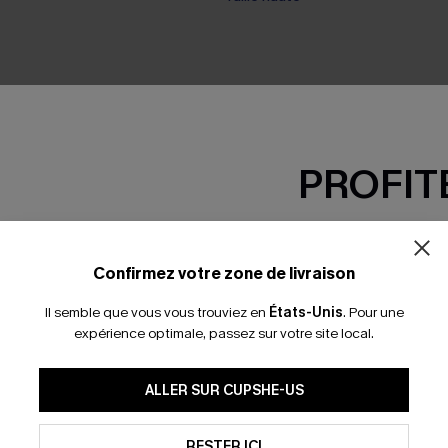
PROFITE
-15% dès 2 A
*Un code par command
Confirmez votre zone de livraison
Il semble que vous vous trouviez en
États-Unis
.
Pour une
expérience optimale, passez sur votre site local.
En soumettant votre adresse e-
ALLER SUR CUPSHE-US
mails marketing (y compris du
reconnaissez avoir pris conna
pouvons utiliser les données co
technologies de suivi, telles qu
RESTER ICI