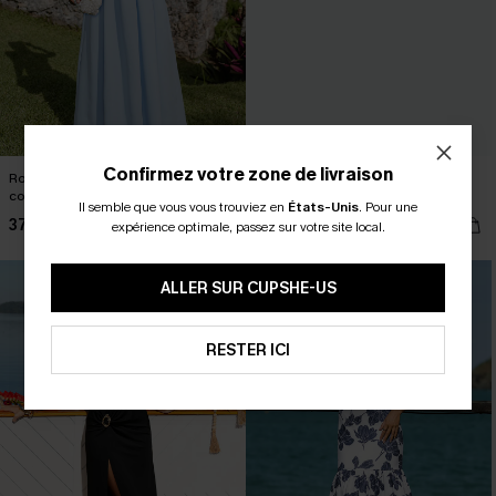
Confirmez votre zone de livraison
Robe longue bleue sans manches à
Robe courte rayée à poches et col
col en V
rond
Il semble que vous vous trouviez en
États-Unis
.
Pour une
37,00 €
37,00 €
expérience optimale, passez sur votre site local.
ALLER SUR CUPSHE-US
RESTER ICI