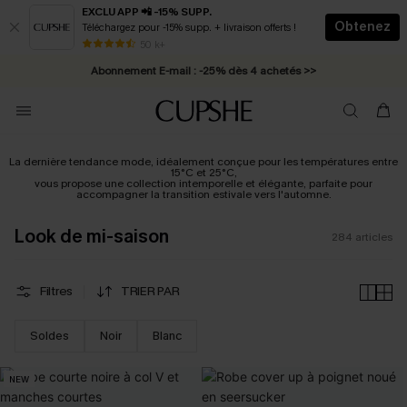
EXCLU APP 📲 -15% SUPP.
Obtenez
Téléchargez pour -15% supp. + livraison offerts !
Abonnement E-mail : -25% dès 4 achetés >>
50 k+
* Livraison éclair 2-3 jours ouvrés >>
La dernière tendance mode, idéalement conçue pour les températures entre
15°C et 25°C,
vous propose une collection intemporelle et élégante, parfaite pour
accompagner la transition estivale vers l'automne.
Look de mi-saison
284
articles
Filtres
TRIER PAR
Soldes
Noir
Blanc
NEW