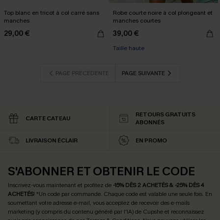
Top blanc en tricot à col carré sans
Robe courte noire à col plongeant et
manches
manches courtes
29,00 €
39,00 €
Taille haute
PAGE PRÉCÉDENTE
PAGE SUIVANTE
RETOURS GRATUITS
CARTE CATEAU
ABONNÉS
LIVRAISON ÉCLAIR
EN PROMO
S'ABONNER ET OBTENIR LE CODE
Inscrivez-vous maintenant et profitez de
-15% DÈS 2 ACHETÉS & -25% DÈS 4
ACHETÉS
! *Un code par commande. Chaque code est valable une seule fois.
En
soumettant votre adresse e-mail, vous acceptez de recevoir des e-mails
marketing (y compris du contenu généré par l'IA) de Cupshe et reconnaissez