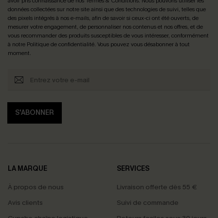
avoir pris connaissance de nos
Termes & Conditions
. Nous pouvons utiliser les
données collectées sur notre site ainsi que des technologies de suivi, telles que
des pixels intégrés à nos e-mails, afin de savoir si ceux-ci ont été ouverts, de
mesurer votre engagement, de personnaliser nos contenus et nos offres, et de
vous recommander des produits susceptibles de vous intéresser, conformément
à notre
Politique de confidentialité
. Vous pouvez vous désabonner à tout
moment.
S'ABONNER
LA MARQUE
SERVICES
À propos de nous
Livraison offerte dès 55 €
Avis clients
Suivi de commande