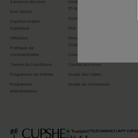
À propos de nous
Livraison offerte dès
Carte
55 €
Avis clients
Maillo
Suivi de commande
Cupshe chaîne
Tenue
logistique
FAQ
Cade
Affiliation
Retours faciles sous
Nouv
30 jours
Politique de
Best-s
confidentialité
Commencer un retour
Termes & Conditions
Contactez-nous
Programme de fidélité
Guide des tailles
Programme
Guide de commande
ambassadeur
TÉLÉCHARGEZ L’APP CUPS