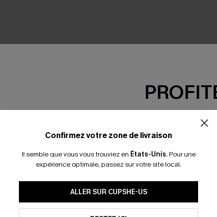
AUCUN PRODUIT
PROFITE
RÉINITIALISER LES FILTRES
-15% dès 2 A
*Un code par command
Confirmez votre zone de livraison
Il semble que vous vous trouviez en
États-Unis
.
Pour une
TOURS GRATUITS ABONNÉS
LIVRAISON ÉCL
expérience optimale, passez sur votre site local.
En soumettant votre adresse e-
ALLER SUR CUPSHE-US
mails marketing (y compris du
SÉLECTIONS
S'AB
reconnaissez avoir pris conna
pouvons utiliser les données co