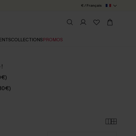
€ / Français
ENTS
COLLECTIONS
PROMOS
 !
0€)
 80€)