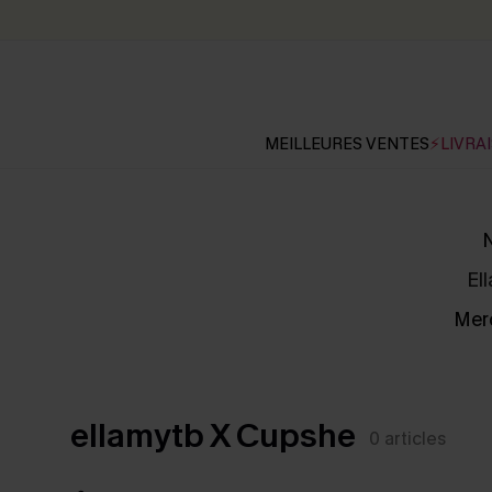
MEILLEURES VENTES
⚡LIVRAI
N
El
Merc
ellamytb X Cupshe
0
articles