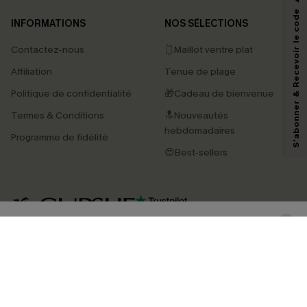
*Un code par commande, valable une seule fois.
S'abonner & Recevoir le code
INFORMATIONS
NOS SÉLECTIONS
Contactez-nous
🩱Maillot ventre plat
En soumettant votre adresse e-mail, vous acceptez de recevoir des e-mails
Affiliation
Tenue de plage
marketing (y compris du contenu généré par l'IA) de Cupshe et
reconnaissez avoir pris connaissance de nos
Termes & Conditions
. Nous
Politique de confidentialité
🎁Cadeau de bienvenue
pouvons utiliser les données collectées sur notre site ainsi que des
technologies de suivi, telles que des pixels intégrés à nos e-mails, afin de
Termes & Conditions
🔝Nouveautés
savoir si ceux-ci ont été ouverts, de mesurer votre engagement, de
personnaliser nos contenus et nos offres, et de vous recommander des
hebdomadaires
Programme de fidélité
produits susceptibles de vous intéresser, conformément à notre
Politique de
confidentialité
. Vous pouvez vous désabonner à tout moment.
😍Best-sellers
S'ABONNER
4.3
TÉLÉCHARGEZ L’APP CUPSHE