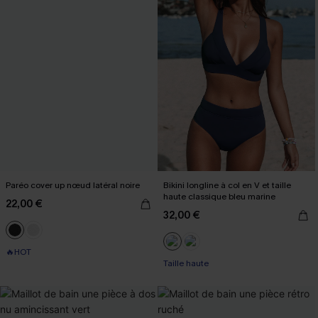
Paréo cover up nœud latéral noire
Bikini longline à col en V et taille
haute classique bleu marine
22,00 €
32,00 €
🔥HOT
Taille haute