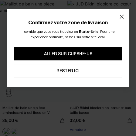
Confirmez votre zone de livraison
Il semble que vous vous trouviez en
États-Unis
.
Pour une
expérience optimale, passez sur votre site local.
ALLER SUR CUPSHE-US
RESTER ICI
Maillot de bain une pièce
x JJD Bikini bicolore col cœur et bas
amincissant à col licou en V
taille basse
35,00 €
32,00 €
Armature