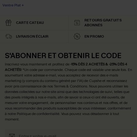
Ventre Plat +
RETOURS GRATUITS
CARTE CATEAU
ABONNÉS
LIVRAISON ÉCLAIR
EN PROMO
S'ABONNER ET OBTENIR LE CODE
Inscrivez-vous maintenant et profitez de
-15% DÈS 2 ACHETÉS & -25% DÈS 4
ACHETÉS
! *Un code par commande. Chaque code est valable une seule fois.
En
soumettant votre adresse e-mail, vous acceptez de recevoir des e-mails
marketing (y compris du contenu généré par l'IA) de Cupshe et reconnaissez
avoir pris connaissance de nos
Termes & Conditions
. Nous pouvons utiliser les
données collectées sur notre site ainsi que des technologies de suivi, telles que
des pixels intégrés à nos e-mails, afin de savoir si ceux-ci ont été ouverts, de
mesurer votre engagement, de personnaliser nos contenus et nos offres, et de
vous recommander des produits susceptibles de vous intéresser, conformément
à notre
Politique de confidentialité
. Vous pouvez vous désabonner à tout
moment.