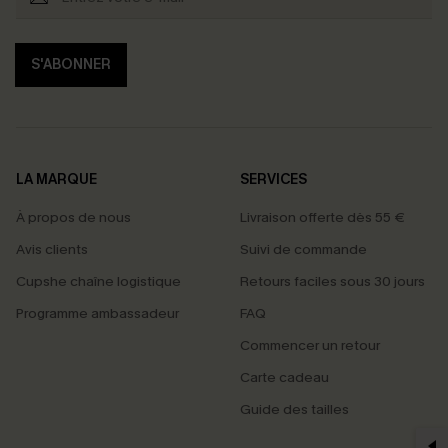
S'ABONNER
LA MARQUE
SERVICES
À propos de nous
Livraison offerte dès 55 €
Avis clients
Suivi de commande
Cupshe chaîne logistique
Retours faciles sous 30 jours
Programme ambassadeur
FAQ
Commencer un retour
Carte cadeau
PROFITEZ DE -15%
Guide des tailles
-15% dès 2 Achetés par E-mail