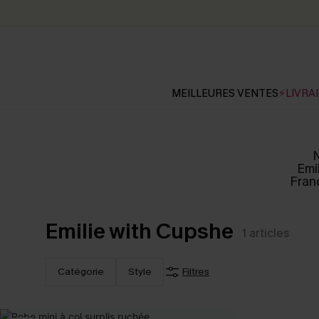
MEILLEURES VENTES
⚡LIVRAI
N
Emi
Fran
Emilie with Cupshe
1
articles
Catégorie
Style
Filtres