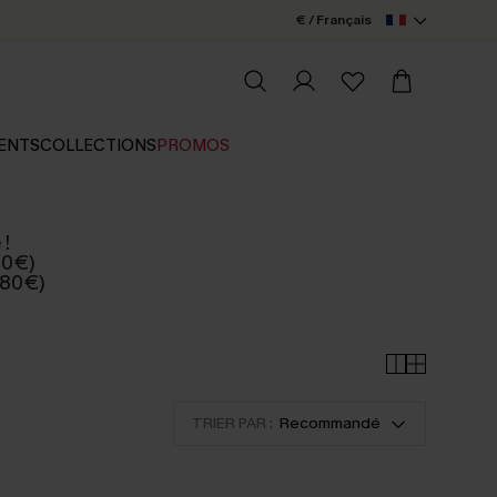
€ / Français
ENTS
COLLECTIONS
PROMOS
 !
50€)
 80€)
TRIER PAR :
Recommandé