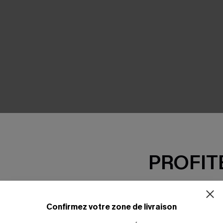
PROFITE
-15% dès 2 A
*Un code par command
Confirmez votre zone de livraison