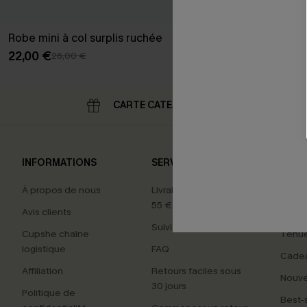
Robe mini à col surplis ruchée
22,00 €
26,00 €
CARTE CATEAU
RE
INFORMATIONS
SERVICES
NOS 
À propos de nous
Livraison offerte dès
Carte
55 €
Avis clients
Maillo
Suivi de commande
Cupshe chaîne
Tenue
logistique
FAQ
Cade
Affiliation
Retours faciles sous
Nouv
30 jours
Politique de
Best-s