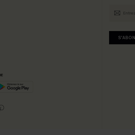
S'ABO
HE