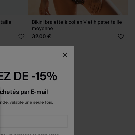
taille
Bikini bralette à col en V et hipster taille
moyenne
32,00 €
Z DE -15%
chetés par E-mail
e, valable une seule fois.