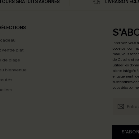
TOURS GRATUITS ABONNÉS
LIVRAISON ÉCL
SÉLECTIONS
S'AB
 cadeau
Inscrivez-vous 
code par comman
t ventre plat
mail, vous accep
 de plage
de Cupshe et re
utiliser les donn
au bienvenue
pixels intégrés à
engagement, de 
eautés
susceptibles de
vous désabonne
ellers
S'ABO