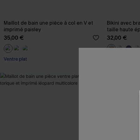
Maillot de bain une pièce à col en V et
Bikini avec br
imprimé paisley
taille haute é
35,00 €
32,00 €
Ventre plat
Taille haute