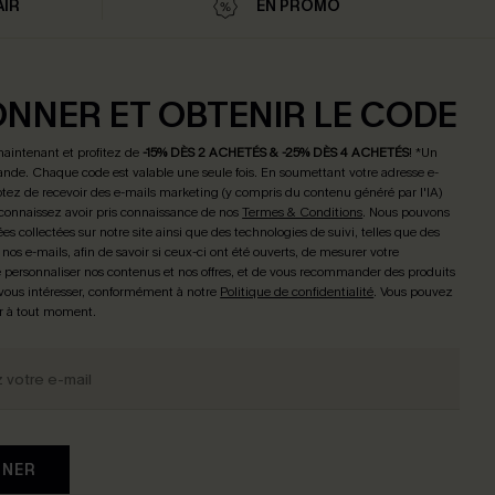
AIR
EN PROMO
ONNER ET OBTENIR LE CODE
maintenant et profitez de
-15% DÈS 2 ACHETÉS & -25% DÈS 4 ACHETÉS
! *Un
de. Chaque code est valable une seule fois.
En soumettant votre adresse e-
tez de recevoir des e-mails marketing (y compris du contenu généré par l'IA)
connaissez avoir pris connaissance de nos
Termes & Conditions
. Nous pouvons
ées collectées sur notre site ainsi que des technologies de suivi, telles que des
 nos e-mails, afin de savoir si ceux-ci ont été ouverts, de mesurer votre
personnaliser nos contenus et nos offres, et de vous recommander des produits
 vous intéresser, conformément à notre
Politique de confidentialité
. Vous pouvez
r à tout moment.
NNER