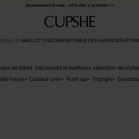
Abonnement E-mail : -25% dès 4 achetés >>
SON 2-3 J
MAILLOT 1 PIÈCE
BIKINI
TENUE DE PLAGE
ROBE
VÊTEM
ps de bikini. Découvrez la meilleure sélection de style
aille haute
>
Couleur unie
>
Push up
>
Triangle
>
Bandea