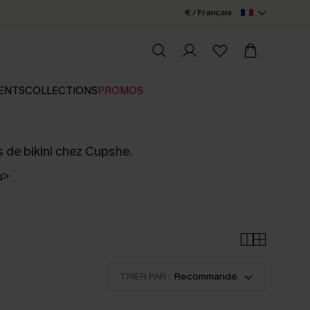
€ / Français
ENTS
COLLECTIONS
PROMOS
s de bikini chez Cupshe.
u
>
TRIER PAR :
Recommandé