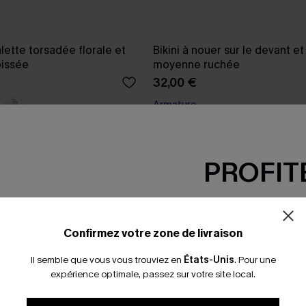
alette torsadée florale et
Bikini à nouer sur le devant et 
pissée
moyenne ruchée
32,00 €
Armature
PROFITE
-15% dès 2 A
*Un code par command
Confirmez votre zone de livraison
Il semble que vous vous trouviez en
États-Unis
.
Pour une
expérience optimale, passez sur votre site local.