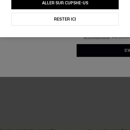
En soumettant votre adresse e-
ALLER SUR CUPSHE-US
mails marketing (y compris du
reconnaissez avoir pris conna
pouvons utiliser les données co
technologies de suivi, telles qu
RESTER ICI
savoir si ceux-ci ont été ouve
personnaliser nos contenus et 
produits susceptibles de vous 
de confidentialité
. Vous pouve
S'