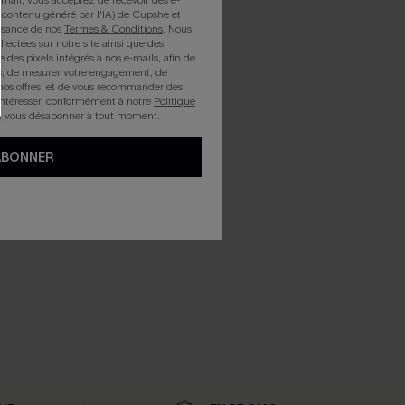
mail, vous acceptez de recevoir des e-
 contenu généré par l'IA) de Cupshe et
issance de nos
Termes & Conditions
. Nous
llectées sur notre site ainsi que des
e des pixels intégrés à nos e-mails, afin de
rts, de mesurer votre engagement, de
nos offres, et de vous recommander des
intéresser, conformément à notre
Politique
z vous désabonner à tout moment.
ABONNER