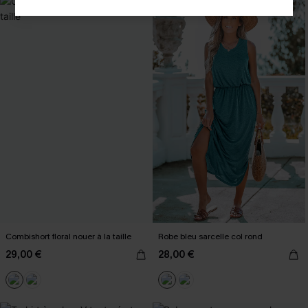
Combishort floral nouer à la taille
Robe bleu sarcelle col rond
29,00 €
28,00 €