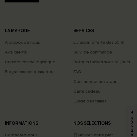
LA MARQUE
SERVICES
À propos de nous
Livraison offerte dès 55 €
Avis clients
Suivi de commande
Cupshe chaîne logistique
Retours faciles sous 30 jours
Programme ambassadeur
FAQ
Commencer un retour
Carte cadeau
PROFITEZ DE -15%
Guide des tailles
-15% dès 2 Achetés par E-mail
*Un code par commande, valable une seule fois.
INFORMATIONS
NOS SÉLECTIONS
Contactez-nous
🩱Maillot ventre plat