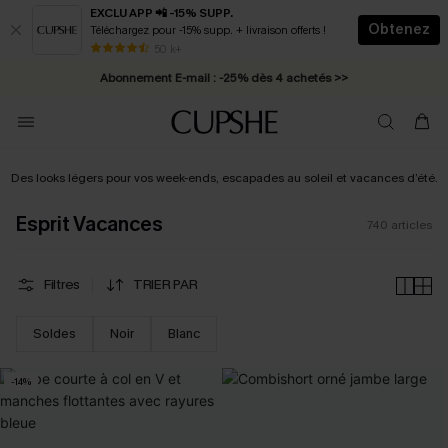
EXCLU APP 📲 -15% SUPP.
Obtenez
Téléchargez pour -15% supp. + livraison offerts !
Abonnement E-mail : -25% dès 4 achetés >>
50 k+
* Livraison éclair 2-3 jours ouvrés >>
Des looks légers pour vos week-ends, escapades au soleil et vacances d’été.
Esprit Vacances
740
articles
Filtres
TRIER PAR
Soldes
Noir
Blanc
-14%