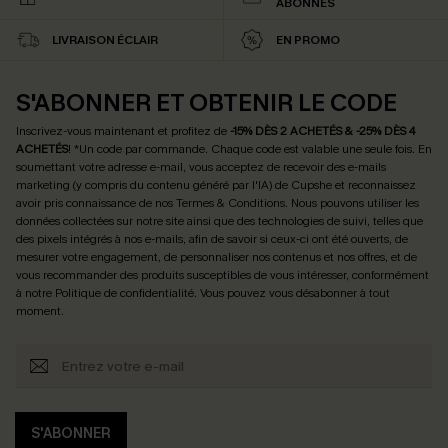
ABONNÉS
LIVRAISON ÉCLAIR
EN PROMO
S'ABONNER ET OBTENIR LE CODE
Inscrivez-vous maintenant et profitez de
-15% DÈS 2 ACHETÉS & -25% DÈS 4
ACHETÉS
! *Un code par commande. Chaque code est valable une seule fois.
En
soumettant votre adresse e-mail, vous acceptez de recevoir des e-mails
marketing (y compris du contenu généré par l'IA) de Cupshe et reconnaissez
avoir pris connaissance de nos
Termes & Conditions
. Nous pouvons utiliser les
données collectées sur notre site ainsi que des technologies de suivi, telles que
des pixels intégrés à nos e-mails, afin de savoir si ceux-ci ont été ouverts, de
mesurer votre engagement, de personnaliser nos contenus et nos offres, et de
vous recommander des produits susceptibles de vous intéresser, conformément
à notre
Politique de confidentialité
. Vous pouvez vous désabonner à tout
moment.
S'ABONNER