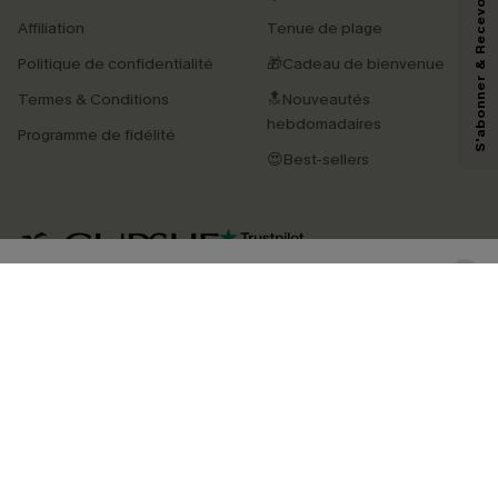
S'abonner & Recevoir le code
En soumettant votre adresse e-mail, vous acceptez de recevoir des e-mails
Affiliation
Tenue de plage
marketing (y compris du contenu généré par l'IA) de Cupshe et
reconnaissez avoir pris connaissance de nos
Termes & Conditions
. Nous
Politique de confidentialité
🎁Cadeau de bienvenue
pouvons utiliser les données collectées sur notre site ainsi que des
technologies de suivi, telles que des pixels intégrés à nos e-mails, afin de
Termes & Conditions
🔝Nouveautés
savoir si ceux-ci ont été ouverts, de mesurer votre engagement, de
personnaliser nos contenus et nos offres, et de vous recommander des
hebdomadaires
Programme de fidélité
produits susceptibles de vous intéresser, conformément à notre
Politique de
confidentialité
. Vous pouvez vous désabonner à tout moment.
😍Best-sellers
S'ABONNER
4.4
TÉLÉCHARGEZ L’APP CUPSHE
SUIVEZ-NOUS