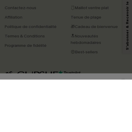
S'abonner & Recevoir le code
Contactez-nous
🩱Maillot ventre plat
En soumettant votre adresse e-mail, vous acceptez de recevoir des e-mails
Affiliation
Tenue de plage
marketing (y compris du contenu généré par l'IA) de Cupshe et
reconnaissez avoir pris connaissance de nos
Termes & Conditions
. Nous
Politique de confidentialité
🎁Cadeau de bienvenue
pouvons utiliser les données collectées sur notre site ainsi que des
technologies de suivi, telles que des pixels intégrés à nos e-mails, afin de
Termes & Conditions
🔝Nouveautés
savoir si ceux-ci ont été ouverts, de mesurer votre engagement, de
personnaliser nos contenus et nos offres, et de vous recommander des
hebdomadaires
Programme de fidélité
produits susceptibles de vous intéresser, conformément à notre
Politique de
confidentialité
. Vous pouvez vous désabonner à tout moment.
😍Best-sellers
S'ABONNER
4.4
TÉLÉCHARGEZ L’APP CUPSHE
SUIVEZ-NOUS