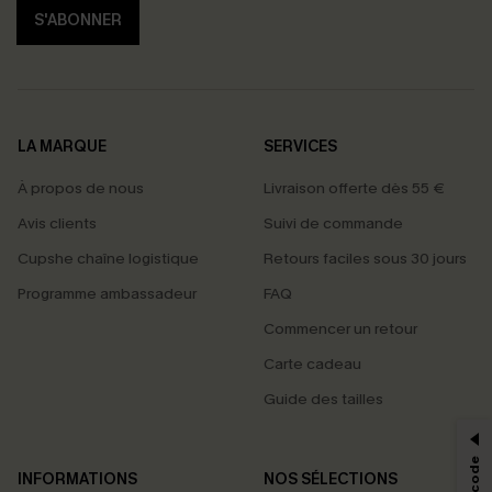
S'ABONNER
LA MARQUE
SERVICES
À propos de nous
Livraison offerte dès 55 €
Avis clients
Suivi de commande
Cupshe chaîne logistique
Retours faciles sous 30 jours
Programme ambassadeur
FAQ
Commencer un retour
Carte cadeau
PROFITEZ DE -15%
Guide des tailles
-15% dès 2 Achetés par E-mail
*Un code par commande, valable une seule fois.
INFORMATIONS
NOS SÉLECTIONS