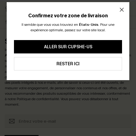
RETOURS GRATUITS
CARTE CATEAU
ABONNÉS
Confirmez votre zone de livraison
LIVRAISON ÉCLAIR
EN PROMO
Il semble que vous vous trouviez en
États-Unis
.
Pour une
expérience optimale, passez sur votre site local.
S'ABONNER ET OBTENIR LE CODE
ALLER SUR CUPSHE-US
Inscrivez-vous maintenant et profitez de
-15% DÈS 2 ACHETÉS & -25% DÈS 4
ACHETÉS
! *Un code par commande. Chaque code est valable une seule fois.
En
soumettant votre adresse e-mail, vous acceptez de recevoir des e-mails
RESTER ICI
marketing (y compris du contenu généré par l'IA) de Cupshe et reconnaissez
avoir pris connaissance de nos
Termes & Conditions
. Nous pouvons utiliser les
données collectées sur notre site ainsi que des technologies de suivi, telles que
des pixels intégrés à nos e-mails, afin de savoir si ceux-ci ont été ouverts, de
mesurer votre engagement, de personnaliser nos contenus et nos offres, et de
vous recommander des produits susceptibles de vous intéresser, conformément
à notre
Politique de confidentialité
. Vous pouvez vous désabonner à tout
moment.