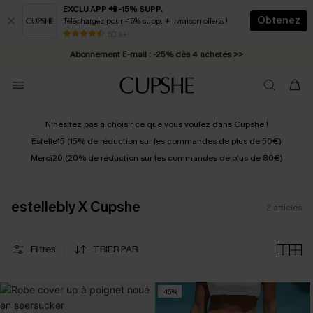
EXCLU APP 📲 -15% SUPP.
Obtenez
Téléchargez pour -15% supp. + livraison offerts !
* Livraison éclair 2-3 jours ouvrés >>
50 k+
Abonnement E-mail : -25% dès 4 achetés >>
N'hésitez pas à choisir ce que vous voulez dans Cupshe !
Estelle15
(15% de réduction sur les commandes de plus de 50€)
Merci20 (20% de réduction sur les commandes de plus de 80€)
estellebly X Cupshe
2
articles
Filtres
TRIER PAR
-15%