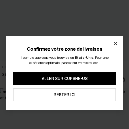
Confirmez votre zone de livraison
Il semble que vous vous trouviez en
États-Unis
.
Pour une
expérience optimale, passez sur votre site local.
Bikini géométrique à col V
Bikini géométrique à col plongeant
et jambe extra haute
35,00 €
ALLER SUR CUPSHE-US
41,90 €
NEW
NEW
RESTER ICI