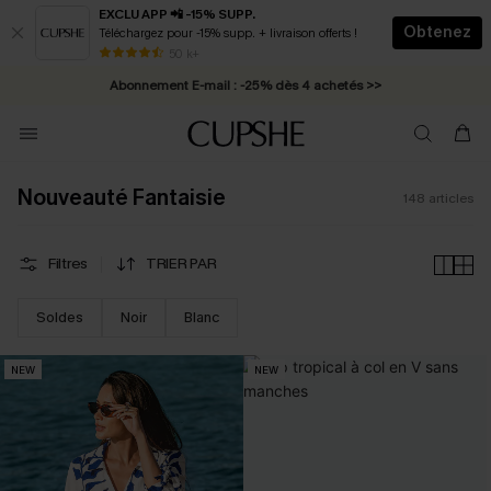
EXCLU APP 📲 -15% SUPP.
Obtenez
Téléchargez pour -15% supp. + livraison offerts !
* Livraison éclair 2-3 jours ouvrés >>
50 k+
Abonnement E-mail : -25% dès 4 achetés >>
Nouveauté Fantaisie
148
articles
Filtres
TRIER PAR
Soldes
Noir
Blanc
NEW
NEW