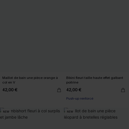
Maillot de bain une pièce orange à
Bikini fleuri taille haute effet galbant
col en V
poitrine
42,00 €
42,00 €
Push-up renforcé
NEW
NEW