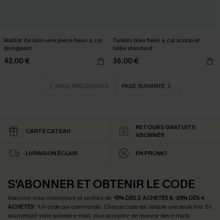
Maillot de bain une pièce fleuri à col
Tankini bleu fleuri à col scoop et
plongeant
taille standard
42,00 €
36,00 €
PAGE PRÉCÉDENTE
PAGE SUIVANTE
RETOURS GRATUITS
CARTE CATEAU
ABONNÉS
LIVRAISON ÉCLAIR
EN PROMO
S'ABONNER ET OBTENIR LE CODE
Inscrivez-vous maintenant et profitez de
-15% DÈS 2 ACHETÉS & -25% DÈS 4
ACHETÉS
! *Un code par commande. Chaque code est valable une seule fois.
En
soumettant votre adresse e-mail, vous acceptez de recevoir des e-mails